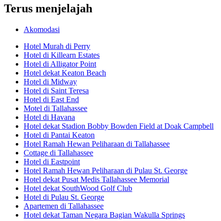
Terus menjelajah
Akomodasi
Hotel Murah di Perry
Hotel di Killearn Estates
Hotel di Alligator Point
Hotel dekat Keaton Beach
Hotel di Midway
Hotel di Saint Teresa
Hotel di East End
Motel di Tallahassee
Hotel di Havana
Hotel dekat Stadion Bobby Bowden Field at Doak Campbell
Hotel di Pantai Keaton
Hotel Ramah Hewan Peliharaan di Tallahassee
Cottage di Tallahassee
Hotel di Eastpoint
Hotel Ramah Hewan Peliharaan di Pulau St. George
Hotel dekat Pusat Medis Tallahassee Memorial
Hotel dekat SouthWood Golf Club
Hotel di Pulau St. George
Apartemen di Tallahassee
Hotel dekat Taman Negara Bagian Wakulla Springs