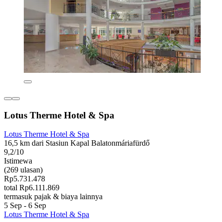
Lotus Therme Hotel & Spa
Lotus Therme Hotel & Spa
16,5 km dari Stasiun Kapal Balatonmáriafürdő
9,2/10
Istimewa
(269 ulasan)
Rp5.731.478
total Rp6.111.869
termasuk pajak & biaya lainnya
5 Sep - 6 Sep
Lotus Therme Hotel & Spa