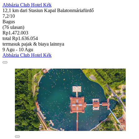
Abbázia Club Hotel Kék
12,1 km dari Stasiun Kapal Balatonmáriafürdő
7,2/10
Bagus
(76 ulasan)
Rp1.472.003
total Rp1.636.054
termasuk pajak & biaya lainnya
9 Agu - 10 Agu
Abbázia Club Hotel Kék