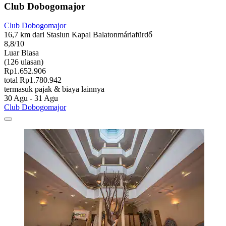
Club Dobogomajor
Club Dobogomajor
16,7 km dari Stasiun Kapal Balatonmáriafürdő
8,8/10
Luar Biasa
(126 ulasan)
Rp1.652.906
total Rp1.780.942
termasuk pajak & biaya lainnya
30 Agu - 31 Agu
Club Dobogomajor