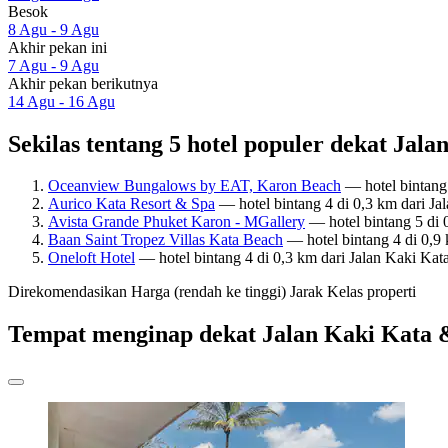
Besok
8 Agu - 9 Agu
Akhir pekan ini
7 Agu - 9 Agu
Akhir pekan berikutnya
14 Agu - 16 Agu
Sekilas tentang 5 hotel populer dekat Jal
Oceanview Bungalows by EAT, Karon Beach
— hotel bintang
Aurico Kata Resort & Spa
— hotel bintang 4 di 0,3 km dari J
Avista Grande Phuket Karon - MGallery
— hotel bintang 5 di 
Baan Saint Tropez Villas Kata Beach
— hotel bintang 4 di 0,9
Oneloft Hotel
— hotel bintang 4 di 0,3 km dari Jalan Kaki Ka
Direkomendasikan
Harga (rendah ke tinggi)
Jarak
Kelas properti
Tempat menginap dekat Jalan Kaki Kata