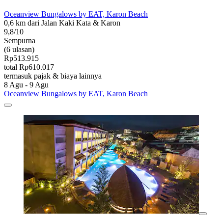
Oceanview Bungalows by EAT, Karon Beach
0,6 km dari Jalan Kaki Kata & Karon
9,8/10
Sempurna
(6 ulasan)
Rp513.915
total Rp610.017
termasuk pajak & biaya lainnya
8 Agu - 9 Agu
Oceanview Bungalows by EAT, Karon Beach