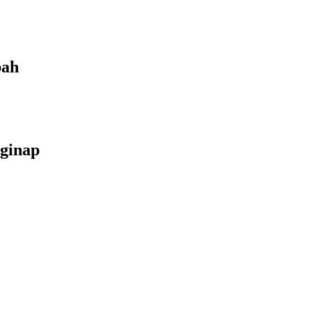
bah
ginap