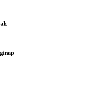
bah
ginap