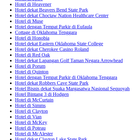
Hotel di Heavener
Hotel dekat Beavers Bend State Park
Hotel dekat Choctaw Nation Healthcare Center
Hotel di Muse
Hotel dengan Tempat Parkir di Eufaula
Cottage di Oklahoma Tenggara
Hotel di Honobia
Hotel dekat Eastern Oklahoma State College
Hotel dekat Cherokee Casino Roland
Hotel di Red Oak
Hotel dekat Lapangan Golf Taman Negara Arrowhead
Hotel di Porum
Hotel di Quinton
Hotel dengan Tempat Parkir di Oklahoma Tenggara
Hotel dekat Robbers Cave State Park
Hotel Bisnis dekat Suaka Margasatwa Nasional Sequoyah
Hotel Bintang 3 di Hodgen
Hotel di McCurtain
Hotel di Simms
Hotel di Clayton
Hotel di Vian
Hotel di McKey
Hotel di Poteau
Hotel di McAlester
Hotel dekat Clayton Lake State Park