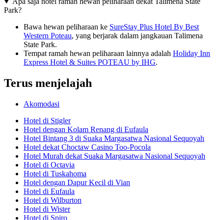
Apa saja hotel ramah hewan peliharaan dekat Talimena State
Park?
Bawa hewan peliharaan ke
SureStay Plus Hotel By Best
Western Poteau
, yang berjarak dalam jangkauan Talimena
State Park.
Tempat ramah hewan peliharaan lainnya adalah
Holiday Inn
Express Hotel & Suites POTEAU by IHG
.
Terus menjelajah
Akomodasi
Hotel di Stigler
Hotel dengan Kolam Renang di Eufaula
Hotel Bintang 3 di Suaka Margasatwa Nasional Sequoyah
Hotel dekat Choctaw Casino Too-Pocola
Hotel Murah dekat Suaka Margasatwa Nasional Sequoyah
Hotel di Octavia
Hotel di Tuskahoma
Hotel dengan Dapur Kecil di Vian
Hotel di Eufaula
Hotel di Wilburton
Hotel di Wister
Hotel di Spiro