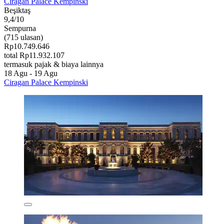
Ciragan Palace Kempinski
Beşiktaş
9,4/10
Sempurna
(715 ulasan)
Rp10.749.646
total Rp11.932.107
termasuk pajak & biaya lainnya
18 Agu - 19 Agu
Ciragan Palace Kempinski