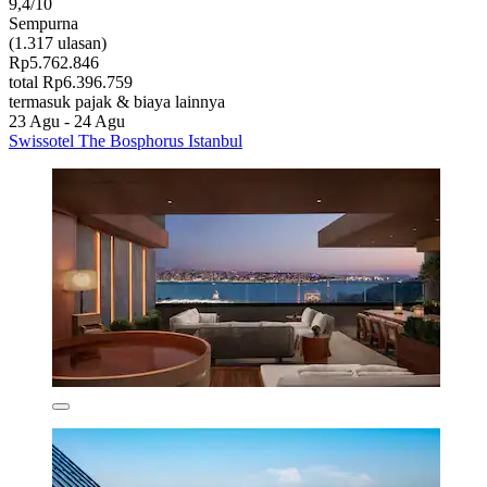
9,4/10
Sempurna
(1.317 ulasan)
Rp5.762.846
total Rp6.396.759
termasuk pajak & biaya lainnya
23 Agu - 24 Agu
Swissotel The Bosphorus Istanbul