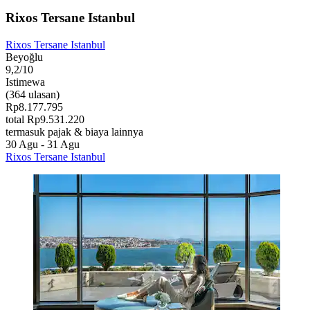
Rixos Tersane Istanbul
Rixos Tersane Istanbul
Beyoğlu
9,2/10
Istimewa
(364 ulasan)
Rp8.177.795
total Rp9.531.220
termasuk pajak & biaya lainnya
30 Agu - 31 Agu
Rixos Tersane Istanbul