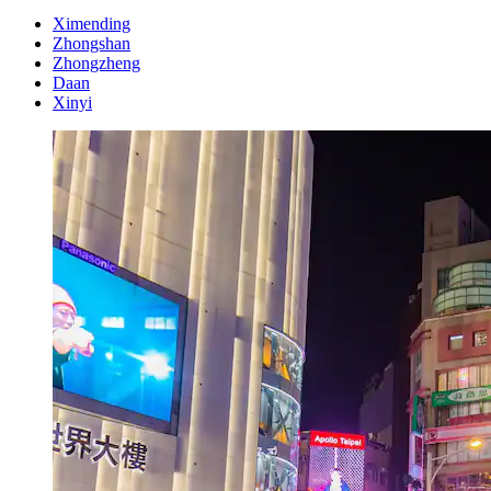
Ximending
Zhongshan
Zhongzheng
Daan
Xinyi