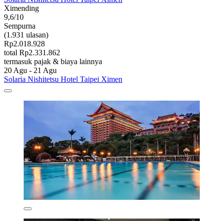
Ximending
9,6/10
Sempurna
(1.931 ulasan)
Rp2.018.928
total Rp2.331.862
termasuk pajak & biaya lainnya
20 Agu - 21 Agu
Solaria Nishitetsu Hotel Taipei Ximen