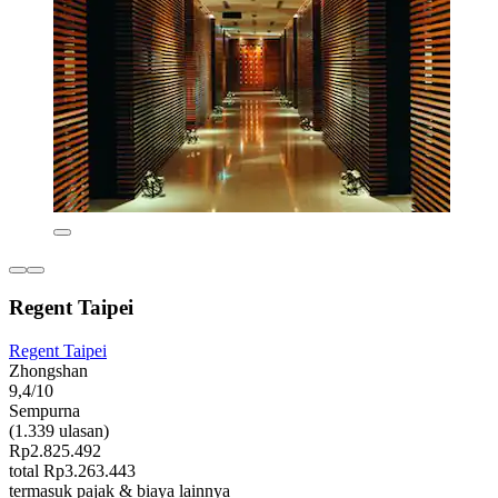
Regent Taipei
Regent Taipei
Zhongshan
9,4/10
Sempurna
(1.339 ulasan)
Rp2.825.492
total Rp3.263.443
termasuk pajak & biaya lainnya