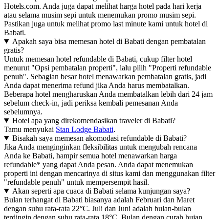
Hotels.com. Anda juga dapat melihat harga hotel pada hari kerja
atau selama musim sepi untuk menemukan promo musim sepi.
Pastikan juga untuk melihat promo last minute kami untuk hotel di
Babati.
Apakah saya bisa memesan hotel di Babati dengan pembatalan
gratis?
Untuk memesan hotel refundable di Babati, cukup filter hotel
menurut "Opsi pembatalan properti", lalu pilih "Properti refundable
penuh". Sebagian besar hotel menawarkan pembatalan gratis, jadi
Anda dapat menerima refund jika Anda harus membatalkan.
Beberapa hotel mengharuskan Anda membatalkan lebih dari 24 jam
sebelum check-in, jadi periksa kembali pemesanan Anda
sebelumnya.
Hotel apa yang direkomendasikan traveler di Babati?
Tamu menyukai
Stan Lodge Babati
.
Bisakah saya memesan akomodasi refundable di Babati?
Jika Anda menginginkan fleksibilitas untuk mengubah rencana
Anda ke Babati, hampir semua hotel menawarkan harga
refundable* yang dapat Anda pesan. Anda dapat menemukan
properti ini dengan mencarinya di situs kami dan menggunakan filter
"refundable penuh" untuk mempersempit hasil.
Akan seperti apa cuaca di Babati selama kunjungan saya?
Bulan terhangat di Babati biasanya adalah Februari dan Maret
dengan suhu rata-rata 22°C. Juli dan Juni adalah bulan-bulan
terdingin dengan suhu rata-rata 18°C. Bulan dengan curah hujan