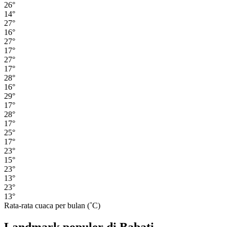
26°
14°
27°
16°
27°
17°
27°
17°
28°
16°
29°
17°
28°
17°
25°
17°
23°
15°
23°
13°
23°
13°
Rata-rata cuaca per bulan (˚C)
Landmark populer di Babati