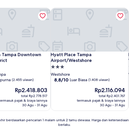
 Tampa Downtown Channel District
Hyatt Place Tampa Airport/Westshor
 Tampa Downtown Channel District
Hyatt Place Tampa Airport/Westshor
n Tampa Downtown
Hyatt Place Tampa
rict
Airport/Westshore
Properti
bintang
mpa
Westshore
3.0
8.8
8,8/10
purna
Luar Biasa
(2.455 ulasan)
(1.408 ulasan)
dari
Harga
Harga
Rp2.418.803
Rp2.116.094
10,
sekarang
sekarang
Luar
total Rp2.778.517
total Rp2.401.767
Rp2.418.803
Rp2.116.094
Biasa,
termasuk pajak & biaya lainnya
termasuk pajak & biaya lainnya
(1.408
30 Agu - 31 Agu
30 Agu - 31 Agu
ulasan)
khir berdasarkan pencarian 1 malam untuk 2 tamu dewasa. Harga dan ketersedia
berlaku.