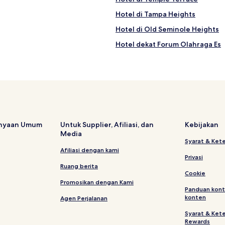
Hotel di Tampa Heights
Hotel di Old Seminole Heights
Hotel dekat Forum Olahraga Es
Hotel di Carver City - Lincoln G
Hotel Keluarga di Temple Terra
Hotel dengan Sarapan Gratis d
Hotel dekat USF Health: Center
Hotel di Beach Park
anyaan Umum
Untuk Supplier, Afiliasi, dan
Kebijakan
Media
Hotel di Courier City - Oscawan
Syarat & Ket
Hotel dekat Tampa Bay Downs
Afiliasi dengan kami
Privasi
Hotel dekat Pasar Loak Oldsmar
Ruang berita
Cookie
Hotel di Mango
Promosikan dengan Kami
Panduan kont
Hotel dekat Lapangan George M
konten
Agen Perjalanan
Hotel dekat Akuarium Florida
Syarat & Ket
Rewards
Hotel di University