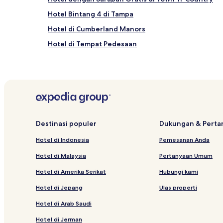
Hotel Bintang 4 di Tampa
Hotel di Cumberland Manors
Hotel di Tempat Pedesaan
Hotel di Brandon
Hotel Murah di Town 'n' Country
Hotel dekat Seminole Hard Rock Casino Tampa
Hotel dekat Westshore Plaza Mall
Hotel dekat Cigar City Brewing
Destinasi populer
Dukungan & Pert
Hotel dekat Busch Gardens Teluk Tampa
Hotel di Indonesia
Pemesanan Anda
Motel di Tampa
Hotel di Malaysia
Pertanyaan Umum
Hotel di Palma Ceia
Hotel di Amerika Serikat
Hubungi kami
Hotel Ramah Hewan Peliharaan di Oldsmar
Hotel di Jepang
Ulas properti
Resor & Hotel dengan Spa di Tampa
Hotel di Arab Saudi
Hotel di Tampa
Hotel di Jerman
Cottage di Tampa Riverwalk