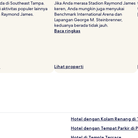
da di Southeast Tampa.
Jika Anda merasa Stadion Raymond James
aktivitas populer lainnya
keren, Anda mungkin juga menyukai
on Raymond James.
Benchmark International Arena dan
Lapangan George M. Steinbrenner,
keduanya berada tidak jauh.
Baca ringkas
i
Lihat properti
Hotel dengan Kolam Renang di 
Hotel dengan Tempat Parkir di P
Hotel di Temple Terrace