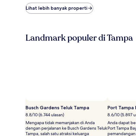
malam
terendah
Lihat lebih banyak properti
yang
ditemukan
dalam
24
jam
Landmark populer di Tampa
terakhir
berdasarkan
pencarian
1
malam
untuk
2
tamu
dewasa.
Harga
dan
ketersediaan
dapat
Busch Gardens Teluk Tampa
Port Tampa 
berubah
8.8/10 (6.744 ulasan)
8.6/10 (5.897 u
sewaktu-
waktu.
Mengapa tidak memanjakan di Anda
Anda dapat ber
Ketentuan
dengan perjalanan ke Busch Gardens Teluk
Port Tampa Ba
tambahan
Tampa, salah satu atraksi keluarga
pemandangan 