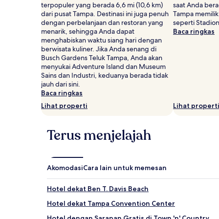
mungkin
terpopuler yang berada 6,6 mi (10,6 km)
saat Anda bera
berlaku.
dari pusat Tampa. Destinasi ini juga penuh
Tampa memiliki 
dengan perbelanjaan dan restoran yang
seperti Stadi
menarik, sehingga Anda dapat
Baca ringkas
menghabiskan waktu siang hari dengan
berwisata kuliner. Jika Anda senang di
Busch Gardens Teluk Tampa, Anda akan
menyukai Adventure Island dan Museum
Sains dan Industri, keduanya berada tidak
jauh dari sini.
Baca ringkas
Lihat properti
Lihat propert
Terus menjelajah
Akomodasi
Cara lain untuk memesan
Hotel dekat Ben T. Davis Beach
Hotel dekat Tampa Convention Center
Hotel dengan Sarapan Gratis di Town 'n' Country