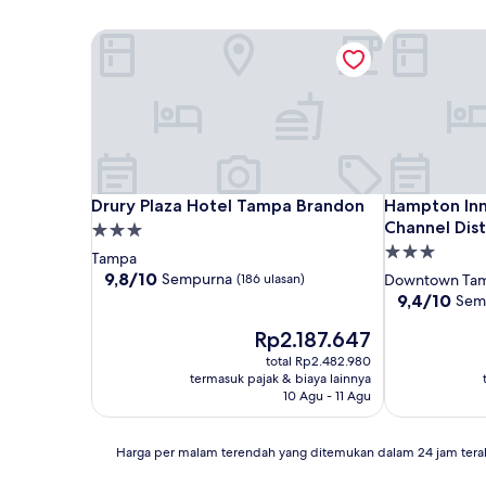
Drury Plaza Hotel Tampa Brandon
Hampton Inn
Drury Plaza Hotel Tampa Brandon
Hampton Inn
Drury Plaza Hotel Tampa Brandon
Hampton In
Channel Dist
Properti
Properti
bintang
Tampa
bintang
3.0
9.8
9,8/10
Sempurna
(186 ulasan)
Downtown Ta
dari
3.0
9.4
9,4/10
Sem
10,
dari
Sempurna,
Harga
Rp2.187.647
10,
(186
sekarang
Sempurna,
total Rp2.482.980
ulasan)
Rp2.187.647
(2.455
termasuk pajak & biaya lainnya
ulasan)
10 Agu - 11 Agu
Harga
Harga per malam terendah yang ditemukan dalam 24 jam tera
per