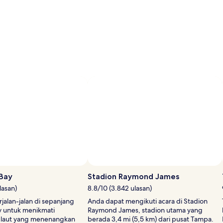
Bay
Stadion Raymond James
lasan)
8.8/10 (3.842 ulasan)
jalan-jalan di sepanjang
Anda dapat mengikuti acara di Stadion
y untuk menikmati
Raymond James, stadion utama yang
laut yang menenangkan
berada 3,4 mi (5,5 km) dari pusat Tampa.