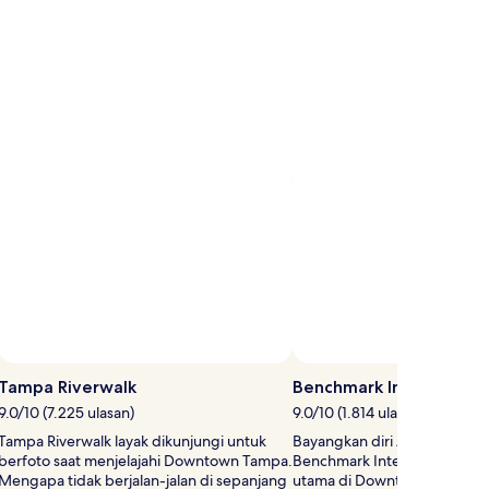
Tampa Riverwalk
Benchmark Internationa
9.0/10 (7.225 ulasan)
9.0/10 (1.814 ulasan)
Tampa Riverwalk layak dikunjungi untuk
Bayangkan diri Anda menikma
berfoto saat menjelajahi Downtown Tampa.
Benchmark International Are
Mengapa tidak berjalan-jalan di sepanjang
utama di Downtown Tampa. 