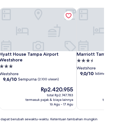
e
Hyatt House Tampa Airport Westshore
Marriott Tampa Westsho
e
Hyatt House Tampa Airport Westshore
Marriott Tampa Westsho
Hyatt House Tampa Airport
Marriott Tampa Westsh
Westshore
Properti
Properti
bintang
Westshore
bintang
3.5
9.0
9,0/10
Istimewa
Westshore
(1.013 ulas
dari
3.0
9.6
9,6/10
Sempurna
(2.100 ulasan)
10,
dari
Harga
Istimewa,
Harga
Rp2.420.955
Rp2
10,
sekarang
(1.013
sekar
Sempurna,
total Rp2.747.783
tot
Rp2.420.955
ulasan)
Rp2.4
(2.100
termasuk pajak & biaya lainnya
termasuk pajak 
ulasan)
16 Agu - 17 Agu
an dapat berubah sewaktu-waktu. Ketentuan tambahan mungkin