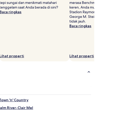
tepi sungai dan menikmati matahari
merasa Benchmark Internati
tenggelam saat Anda berada di sini?
keren, Anda mungkin juga m
Baca ringkas
Stadion Raymond James dan
George M. Steinbrenner, ke
tidak jauh.
Baca ringkas
Lihat properti
Lihat properti
Town 'n' Country
alm River-Clair Mel