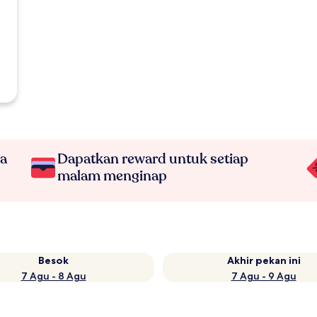
na
Dapatkan reward untuk setiap
malam menginap
Besok
Akhir pekan ini
7 Agu - 8 Agu
7 Agu - 9 Agu