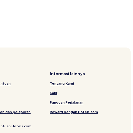
ardens
ce
i Tampa
 for Advanced Medical Learning and Simulation
Informasi lainnya
a
entuan
Tentang Kami
Karir
Panduan Perjalanan
en dan pelaporan
Reward dengan Hotels.com
. Steinbrenner
entuan Hotels.com