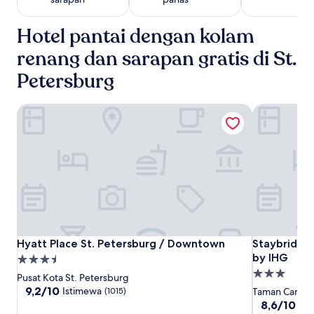
untuk
2
Hotel pantai dengan kolam
tamu
dewasa.
renang dan sarapan gratis di St.
Harga
dan
Petersburg
ketersediaan
dapat
berubah
Hyatt Place St. Petersburg / Downtown
Staybridge 
sewaktu-
waktu.
Ketentuan
tambahan
mungkin
berlaku.
Hyatt
Hyatt
Staybridge
Hyatt Place St. Petersburg / Downtown
Staybridge 
Hyatt Place St. Petersburg / Downtown
Staybridge
Place
Place
Suites
by IHG
Properti
St.
St.
St.
Properti
bintang
Pusat Kota St. Petersburg
Petersburg
Petersburg
Petersburg
bintang
3.5
9.2
9,2/10
Istimewa
(1015)
Taman Campb
/
/
Downtown
dari
3.0
8.6
8,6/10
Lua