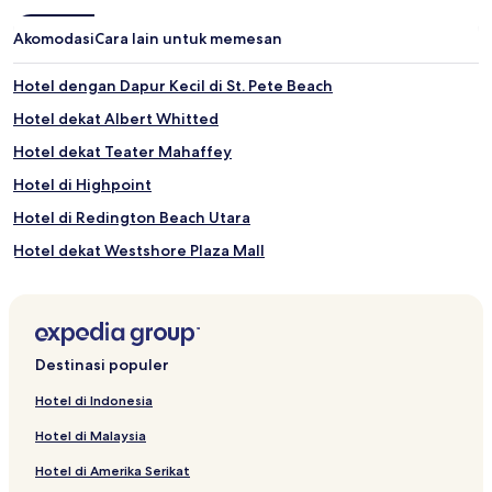
Akomodasi
Cara lain untuk memesan
Hotel dengan Dapur Kecil di St. Pete Beach
Hotel dekat Albert Whitted
Hotel dekat Teater Mahaffey
Hotel di Highpoint
Hotel di Redington Beach Utara
Hotel dekat Westshore Plaza Mall
Hotel dekat St. Pete Pier
Hotel di Ruskin
Hotel Menerima Tamu LGBT di Tampa
Destinasi populer
Hotel di Pantai Apollo
Hotel di Indonesia
Hotel di SoHo
Hotel di Malaysia
Hotel dekat Pusat Medis Bay Pines VA
Hotel di Amerika Serikat
Hotel dekat Eckerd College