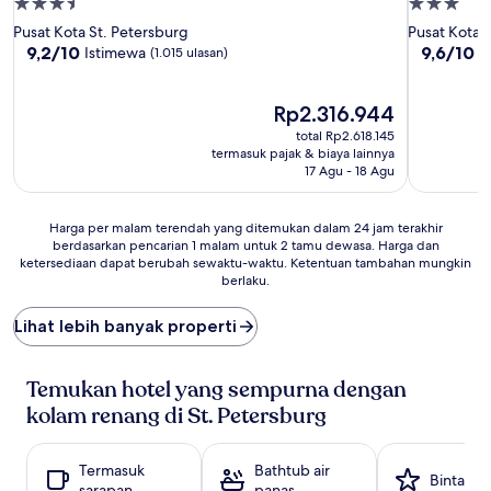
Properti
Properti
bintang
bintang
Pusat Kota St. Petersburg
Pusat Kota 
3.5
3.0
9.2
9.6
9,2/10
9,6/10
Istimewa
S
(1.015 ulasan)
dari
dari
10,
10,
Istimewa,
Harga
Sempurna
Rp2.316.944
(1.015
sekarang
(2.342
total Rp2.618.145
ulasan)
Rp2.316.944
ulasan)
termasuk pajak & biaya lainnya
17 Agu - 18 Agu
Harga
Harga per malam terendah yang ditemukan dalam 24 jam terakhir
berdasarkan pencarian 1 malam untuk 2 tamu dewasa. Harga dan
per
ketersediaan dapat berubah sewaktu-waktu. Ketentuan tambahan mungkin
malam
berlaku.
terendah
yang
Lihat lebih banyak properti
ditemukan
dalam
24
Temukan hotel yang sempurna dengan
jam
terakhir
kolam renang di St. Petersburg
berdasarkan
pencarian
1
Termasuk
Bathtub air
Bintang 
malam
sarapan
panas