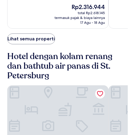
10,
Downtown
Downtown
by
dari
Istimewa,
Harga
Rp2.316.944
10,
IHG
(1015)
sekarang
Luar
total Rp2.618.145
Rp2.316.944
Biasa,
termasuk pajak & biaya lainnya
(1005)
17 Agu - 18 Agu
Lihat semua properti
Hotel dengan kolam renang
dan bathtub air panas di St.
Petersburg
Holiday Inn Express & Suites St. Petersburg - Madeira Bea
The Vinoy R