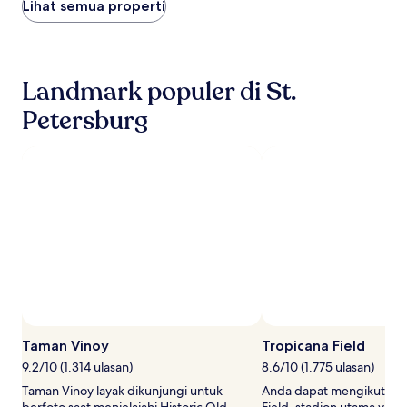
Lihat semua properti
ditemukan
dalam
24
jam
terakhir
Landmark populer di St.
berdasarkan
pencarian
Petersburg
1
malam
untuk
2
tamu
dewasa.
Harga
dan
ketersediaan
dapat
berubah
sewaktu-
waktu.
Ketentuan
Taman Vinoy
Tropicana Field
tambahan
mungkin
9.2/10 (1.314 ulasan)
8.6/10 (1.775 ulasan)
berlaku.
Taman Vinoy layak dikunjungi untuk
Anda dapat mengikuti aca
berfoto saat menjelajahi Historic Old
Field, stadion utama yang 