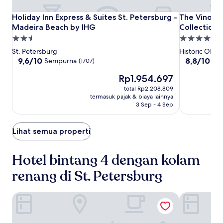
Holiday
Holiday
The
Holiday Inn Express & Suites St. Petersburg - Madeira Bea
The Vinoy R
Holiday Inn Express & Suites St. Petersburg -
The Vinoy R
Inn
Inn
Vinoy
Madeira Beach by IHG
Collection
Express
Express
Resort
Properti
Properti
&
&
&
bintang
bintang
St. Petersburg
Historic Old 
Suites
Suites
Golf
2.5
4.0
9.6
8.8
9,6/10
8,8/10
Sempurna
Lua
(1707)
St.
St.
Club,
dari
dari
Harga
Rp1.954.697
10,
10,
Petersburg
Petersburg
Autograph
sekarang
Sempurna,
Luar
-
total Rp2.208.809
-
Collection
Rp1.954.697
(1707)
Biasa,
termasuk pajak & biaya lainnya
Madeira
Madeira
(1004)
3 Sep - 4 Sep
Beach
Beach
by
by
IHG
Lihat semua properti
IHG
Hotel bintang 4 dengan kolam
renang di St. Petersburg
Hilton St. Petersburg Bayfront
Mint House 