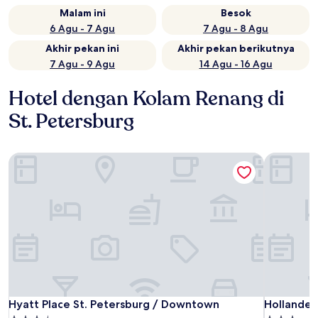
Malam ini
Besok
6 Agu - 7 Agu
7 Agu - 8 Agu
Akhir pekan ini
Akhir pekan berikutnya
7 Agu - 9 Agu
14 Agu - 16 Agu
Hotel dengan Kolam Renang di
St. Petersburg
Hyatt Place St. Petersburg / Downtown
Hollander
Hyatt Place St. Petersburg / Downtown
Hollander
Hyatt Place St. Petersburg / Downtown
Hollander