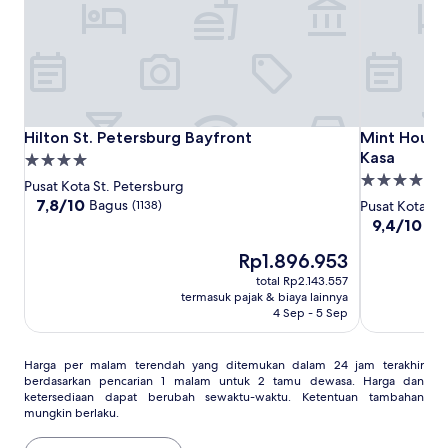
Hilton
Hilton
Mint
Hilton St. Petersburg Bayfront
Mint House 
Hilton St. Petersburg Bayfront
Mint House
St.
St.
House
Kasa
Properti
Petersburg
Petersburg
St.
Properti
bintang
Pusat Kota St. Petersburg
Bayfront
Bayfront
Petersburg
bintang
4.0
7.8
7,8/10
Bagus
(1138)
Pusat Kota St
Downtown
dari
4.0
9.4
9,4/10
Se
10,
by
dari
Bagus,
Harga
Rp1.896.953
10,
Kasa
(1138)
sekarang
Sempurna,
total Rp2.143.557
Rp1.896.953
(938)
termasuk pajak & biaya lainnya
4 Sep - 5 Sep
Harga
Harga per malam terendah yang ditemukan dalam 24 jam terakhir
berdasarkan pencarian 1 malam untuk 2 tamu dewasa. Harga dan
per
ketersediaan dapat berubah sewaktu-waktu. Ketentuan tambahan
malam
mungkin berlaku.
terendah
yang