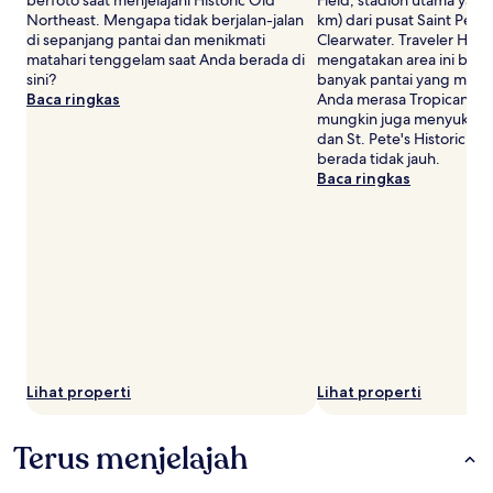
Northeast. Mengapa tidak berjalan-jalan
km) dari pusat Saint Pete
di sepanjang pantai dan menikmati
Clearwater. Traveler Hote
matahari tenggelam saat Anda berada di
mengatakan area ini berse
sini?
banyak pantai yang meny
Baca ringkas
Anda merasa Tropicana Fi
mungkin juga menyukai S
dan St. Pete's Historic C
berada tidak jauh.
Baca ringkas
Lihat properti
Lihat properti
Terus menjelajah