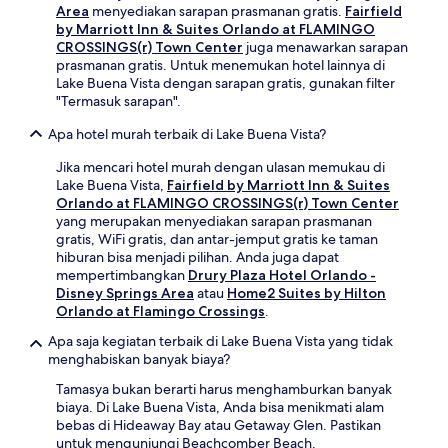
Area
menyediakan sarapan prasmanan gratis.
Fairfield
by Marriott Inn & Suites Orlando at FLAMINGO
CROSSINGS(r) Town Center
juga menawarkan sarapan
prasmanan gratis. Untuk menemukan hotel lainnya di
Lake Buena Vista dengan sarapan gratis, gunakan filter
"Termasuk sarapan".
Apa hotel murah terbaik di Lake Buena Vista?
Jika mencari hotel murah dengan ulasan memukau di
Lake Buena Vista,
Fairfield by Marriott Inn & Suites
Orlando at FLAMINGO CROSSINGS(r) Town Center
yang merupakan menyediakan sarapan prasmanan
gratis, WiFi gratis, dan antar-jemput gratis ke taman
hiburan bisa menjadi pilihan. Anda juga dapat
mempertimbangkan
Drury Plaza Hotel Orlando -
Disney Springs Area
atau
Home2 Suites by Hilton
Orlando at Flamingo Crossings
.
Apa saja kegiatan terbaik di Lake Buena Vista yang tidak
menghabiskan banyak biaya?
Tamasya bukan berarti harus menghamburkan banyak
biaya. Di Lake Buena Vista, Anda bisa menikmati alam
bebas di Hideaway Bay atau Getaway Glen. Pastikan
untuk mengunjungi Beachcomber Beach.