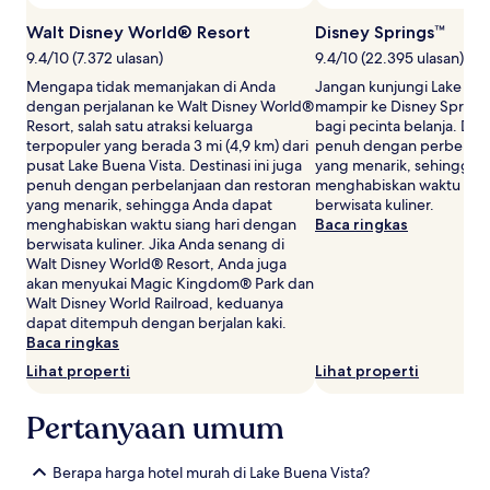
tambahan
mungkin
Walt Disney World® Resort
Disney Springs™
berlaku.
9.4/10 (7.372 ulasan)
9.4/10 (22.395 ulasan)
Mengapa tidak memanjakan di Anda
Jangan kunjungi Lake Bue
dengan perjalanan ke Walt Disney World®
mampir ke Disney Springs
Resort, salah satu atraksi keluarga
bagi pecinta belanja. Desti
terpopuler yang berada 3 mi (4,9 km) dari
penuh dengan perbelanja
pusat Lake Buena Vista. Destinasi ini juga
yang menarik, sehingga 
penuh dengan perbelanjaan dan restoran
menghabiskan waktu sian
yang menarik, sehingga Anda dapat
berwisata kuliner.
menghabiskan waktu siang hari dengan
Baca ringkas
berwisata kuliner. Jika Anda senang di
Walt Disney World® Resort, Anda juga
akan menyukai Magic Kingdom® Park dan
Walt Disney World Railroad, keduanya
dapat ditempuh dengan berjalan kaki.
Baca ringkas
Lihat properti
Lihat properti
Pertanyaan umum
Berapa harga hotel murah di Lake Buena Vista?