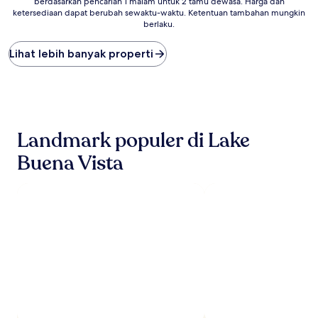
berdasarkan pencarian 1 malam untuk 2 tamu dewasa. Harga dan
per
ketersediaan dapat berubah sewaktu-waktu. Ketentuan tambahan mungkin
malam
berlaku.
terendah
yang
Lihat lebih banyak properti
ditemukan
dalam
24
jam
terakhir
berdasarkan
pencarian
Landmark populer di Lake
1
malam
Buena Vista
untuk
2
tamu
dewasa.
Harga
dan
ketersediaan
dapat
berubah
sewaktu-
waktu.
Ketentuan