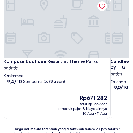
Kompose Boutique Resort at Theme Parks
Candlewoo
Kompose Boutique Resort at Theme Parks
Candlewoo
Kompose Boutique Resort at Theme Parks
Candlewoo
by IHG
Properti
Properti
bintang
Kissimmee
bintang
3.0
9.4
9,4/10
Sempurna
(5.198 ulasan)
Orlando
dari
2.5
9.0
9,0/10
I
10,
dari
Sempurna,
Harga
Rp671.282
10,
(5.198
sekarang
Istimewa,
total Rp1.559.667
ulasan)
Rp671.282
(2.552
termasuk pajak & biaya lainnya
ulasan)
10 Agu - 11 Agu
Harga
Harga per malam terendah yang ditemukan dalam 24 jam terakhir