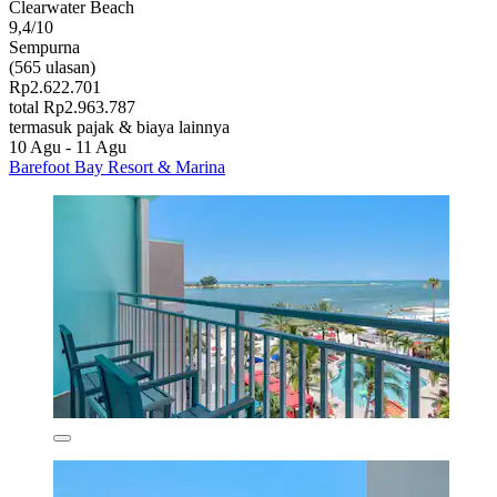
Clearwater Beach
9,4/10
Sempurna
(565 ulasan)
Rp2.622.701
total Rp2.963.787
termasuk pajak & biaya lainnya
10 Agu - 11 Agu
Barefoot Bay Resort & Marina