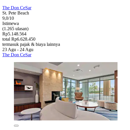
The Don CeSar
St. Pete Beach
9,0/10
Istimewa
(1.265 ulasan)
Rp5.148.564
total Rp6.628.450
termasuk pajak & biaya lainnya
23 Agu - 24 Agu
The Don CeSar