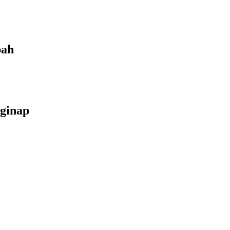
bah
ginap