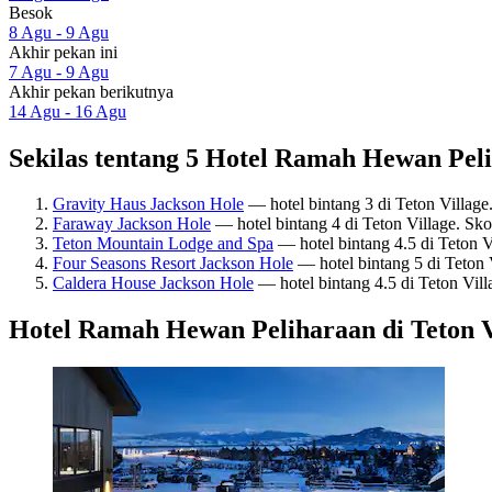
Besok
8 Agu - 9 Agu
Akhir pekan ini
7 Agu - 9 Agu
Akhir pekan berikutnya
14 Agu - 16 Agu
Sekilas tentang 5 Hotel Ramah Hewan Peli
Gravity Haus Jackson Hole
— hotel bintang 3 di Teton Village
Faraway Jackson Hole
— hotel bintang 4 di Teton Village. Sk
Teton Mountain Lodge and Spa
— hotel bintang 4.5 di Teton 
Four Seasons Resort Jackson Hole
— hotel bintang 5 di Teton
Caldera House Jackson Hole
— hotel bintang 4.5 di Teton Vil
Hotel Ramah Hewan Peliharaan di Teton V