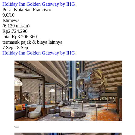
Holiday Inn Golden Gateway by IHG
Pusat Kota San Francisco
9,0/10
Istimewa
(6.129 ulasan)
Rp2.724.296
total Rp3.206.360
termasuk pajak & biaya lainnya
7 Sep - 8 Sep
Holiday Inn Golden Gateway by IHG