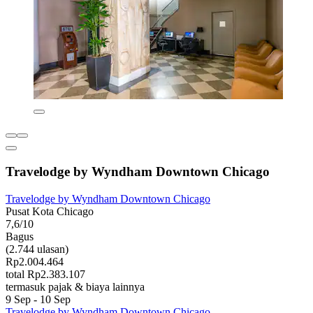
Travelodge by Wyndham Downtown Chicago
Travelodge by Wyndham Downtown Chicago
Pusat Kota Chicago
7,6/10
Bagus
(2.744 ulasan)
Rp2.004.464
total Rp2.383.107
termasuk pajak & biaya lainnya
9 Sep - 10 Sep
Travelodge by Wyndham Downtown Chicago