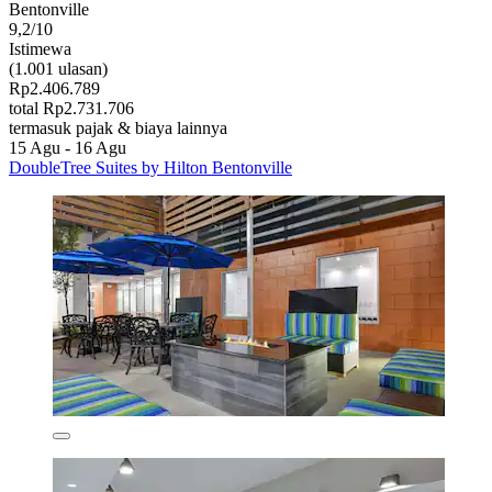
Bentonville
9,2/10
Istimewa
(1.001 ulasan)
Rp2.406.789
total Rp2.731.706
termasuk pajak & biaya lainnya
15 Agu - 16 Agu
DoubleTree Suites by Hilton Bentonville