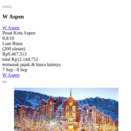
W Aspen
W Aspen
Pusat Kota Aspen
8,8/10
Luar Biasa
(208 ulasan)
Rp9.467.513
total Rp12.144.752
termasuk pajak & biaya lainnya
7 Sep - 8 Sep
W Aspen