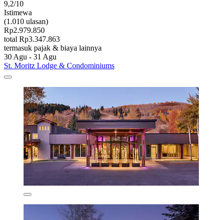
9,2/10
Istimewa
(1.010 ulasan)
Rp2.979.850
total Rp3.347.863
termasuk pajak & biaya lainnya
30 Agu - 31 Agu
St. Moritz Lodge & Condominiums