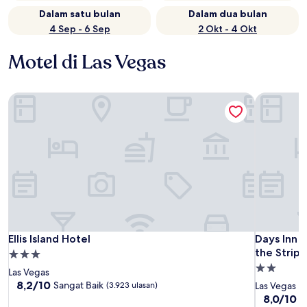
Dalam satu bulan
Dalam dua bulan
4 Sep - 6 Sep
2 Okt - 4 Okt
Motel di Las Vegas
Ellis Island Hotel
Days Inn b
Ellis Island Hotel
Days Inn b
Ellis Island Hotel
Days Inn 
the Strip
Properti
Properti
bintang
Las Vegas
bintang
3.0
8.2
8,2/10
Sangat Baik
(3.923 ulasan)
Las Vegas
dari
2.0
8.0
8,0/10
S