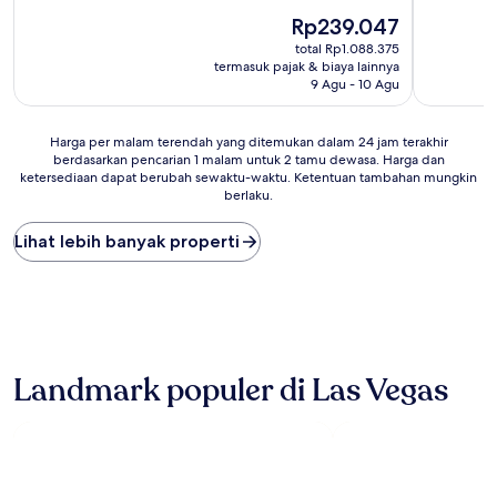
10,
dari
Sangat
Harga
Rp239.047
10,
Baik,
sekarang
Sangat
total Rp1.088.375
(3.923
Rp239.047
Baik,
termasuk pajak & biaya lainnya
ulasan)
(2.608
9 Agu - 10 Agu
ulasan)
Harga
Harga per malam terendah yang ditemukan dalam 24 jam terakhir
berdasarkan pencarian 1 malam untuk 2 tamu dewasa. Harga dan
per
ketersediaan dapat berubah sewaktu-waktu. Ketentuan tambahan mungkin
malam
berlaku.
terendah
yang
Lihat lebih banyak properti
ditemukan
dalam
24
jam
terakhir
berdasarkan
pencarian
Landmark populer di Las Vegas
1
malam
untuk
2
tamu
dewasa.