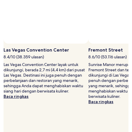
Harga
dan
ketersediaan
dapat
berubah
sewaktu-
waktu.
Ketentuan
tambahan
mungkin
Las Vegas Convention Center
Fremont Street
berlaku.
8.4/10 (38.359 ulasan)
8.6/10 (53.116 ulasan)
Las Vegas Convention Center layak untuk
Sunrise Manor merupak
dikunjungi, berada 2,7 mi (4,4 km) dari pusat
Fremont Street dan te
Las Vegas. Destinasi ini juga penuh dengan
dikunjungi di Las Vegas. 
perbelanjaan dan restoran yang menarik,
penuh dengan perbelan
sehingga Anda dapat menghabiskan waktu
yang menarik, sehingg
siang hari dengan berwisata kuliner.
menghabiskan waktu si
Baca ringkas
berwisata kuliner.
Baca ringkas