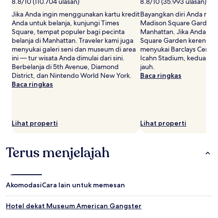
8.8/10 (110.704 ulasan)
8.8/10 (35.993 ulasan)
mungkin
berlaku.
Jika Anda ingin menggunakan kartu kredit
Bayangkan diri Anda meni
Anda untuk belanja, kunjungi Times
Madison Square Garden, 
Square, tempat populer bagi pecinta
Manhattan. Jika Anda me
belanja di Manhattan. Traveler kami juga
Square Garden keren, An
menyukai galeri seni dan museum di area
menyukai Barclays Center
ini — tur wisata Anda dimulai dari sini.
Icahn Stadium, keduanya 
Berbelanja di 5th Avenue, Diamond
jauh.
District, dan Nintendo World New York.
Baca ringkas
Baca ringkas
Lihat properti
Lihat properti
Terus menjelajah
Akomodasi
Cara lain untuk memesan
Hotel dekat Museum American Gangster