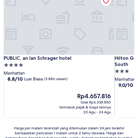
PUBLIC, an Ian Schrager hotel
Hilton Ga
PUBLIC, an Ian Schrager hotel
Hilton Ga
South
Properti
Properti
bintang
Manhattan
bintang
4.0
8.8
8,8/10
Luar Biasa
(3.886 ulasan)
Manhattan
dari
3.0
9.0
9,0/10
I
10,
dari
Luar
Harga
Rp4.657.816
10,
Biasa,
sekarang
Istimewa,
total Rp6.338.850
(3.886
Rp4.657.816
(5.608
termasuk pajak & biaya lainnya
ulasan)
ulasan)
23 Agu - 24 Agu
Harga
Harga per malam terendah yang ditemukan dalam 24 jam terakhir
berdasarkan pencarian 1 malam untuk 2 tamu dewasa. Harga dan
per
ketersediaan dapat berubah sewaktu-waktu. Ketentuan tambahan mungkin