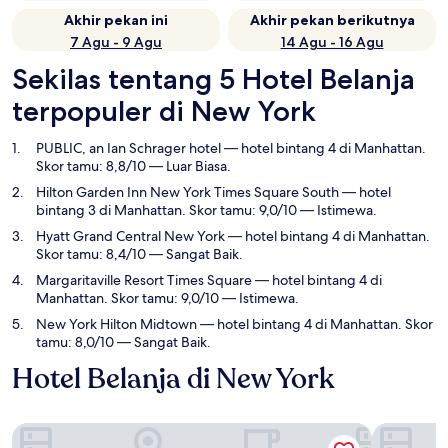
Akhir pekan ini
Akhir pekan berikutnya
7 Agu - 9 Agu
14 Agu - 16 Agu
Sekilas tentang 5 Hotel Belanja
terpopuler di New York
PUBLIC, an Ian Schrager hotel
— hotel bintang 4 di Manhattan.
Skor tamu: 8,8/10 — Luar Biasa.
Hilton Garden Inn New York Times Square South
— hotel
bintang 3 di Manhattan. Skor tamu: 9,0/10 — Istimewa.
Hyatt Grand Central New York
— hotel bintang 4 di Manhattan.
Skor tamu: 8,4/10 — Sangat Baik.
Margaritaville Resort Times Square
— hotel bintang 4 di
Manhattan. Skor tamu: 9,0/10 — Istimewa.
New York Hilton Midtown
— hotel bintang 4 di Manhattan. Skor
tamu: 8,0/10 — Sangat Baik.
Hotel Belanja di New York
PUBLIC, an Ian Schrager hotel
Hilton Ga