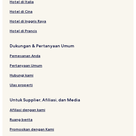
Hotel dekat Bowling Green Park
Hotel di Italia
Hotel dekat The Oculus
Hotel di Cina
Hotel dengan Sarapan Gratis di New York
Hotel di Inggris Raya
Hotel dengan Kolam Renang di Brooklyn
Hotel di Prancis
Hotel Murah di NoMad
Dukungan & Pertanyaan Umum
Hotel Menerima Tamu LGBT dekat Brooklyn Navy Yard
Pemesanan Anda
Hotel dekat Teater Lucille Lortel
Hotel dekat Father Demo Square
Pertanyaan Umum
Hotel Bisnis dekat Restaurant Row
Hubungi kami
Hotel dekat Hell’s Angels Motorcycle Club
Ulas properti
Resor & Hotel dengan Spa di New York
Untuk Supplier, Afiliasi, dan Media
Hotel dekat Gedung IAC
Afiliasi dengan kami
Hotel Bintang 2 di New York
Ruang berita
Hotel Keluarga di New York
Hotel dekat South Street Seaport
Promosikan dengan Kami