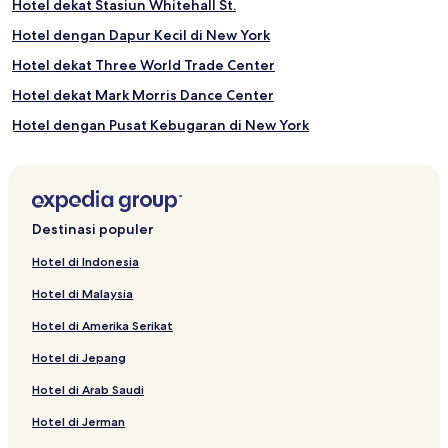
Hotel dekat Stasiun Whitehall St.
Hotel dengan Dapur Kecil di New York
Hotel dekat Three World Trade Center
Hotel dekat Mark Morris Dance Center
Hotel dengan Pusat Kebugaran di New York
Hotel dekat Stasiun Canal St.
Hotel dekat Gereja Judson Memorial
Hotel dekat Friends Apartment Building
Destinasi populer
Hotel dekat Brooklyn Heights Promenade
Hotel di Indonesia
Hotel di Kawasan Keuangan
Hotel di Malaysia
Hotel di Battery Park City
Hotel di Amerika Serikat
Hotel di East Village
Hotel di Jepang
Hotel Butik dekat Madison Avenue
Hotel di Arab Saudi
Hotel dekat Jembatan Brooklyn
Hotel di Jerman
Hotel di SoHo