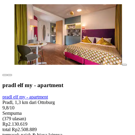
pradl elf my - apartment
pradl elf my - apartment
Pradl, 1,3 km dari Ottoburg
9,8/10
Sempurna
(379 ulasan)
Rp2.130.619
total Rp2.508.889
termasuk pajak & biaya lainnya