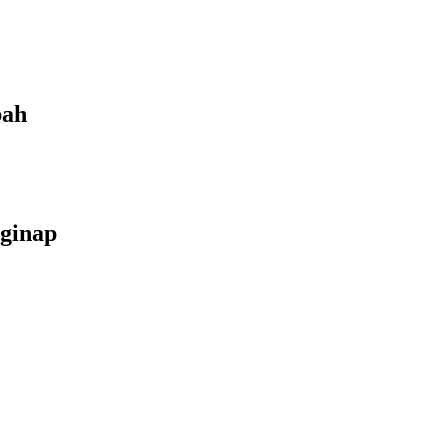
bah
ginap