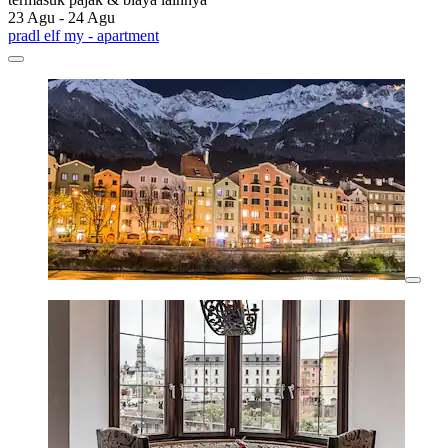
23 Agu - 24 Agu
pradl elf my - apartment