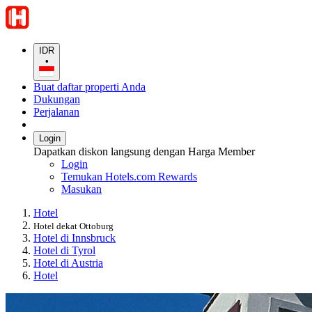
IDR
•
Buat daftar properti Anda
Dukungan
Perjalanan
Login
Dapatkan diskon langsung dengan Harga Member
Login
Temukan Hotels.com Rewards
Masukan
Hotel
Hotel dekat Ottoburg
Hotel di Innsbruck
Hotel di Tyrol
Hotel di Austria
Hotel