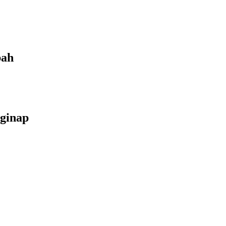
bah
ginap