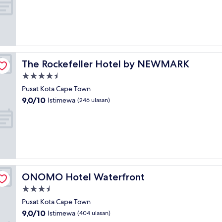
10,
Sempurna,
(48
ulasan)
The Rockefeller Hotel by NEWMARK
The Rockefeller Hotel by NEWMARK
Properti
bintang
Pusat Kota Cape Town
4.5
9.0
9,0/10
Istimewa
(246 ulasan)
dari
10,
Istimewa,
(246
ulasan)
ONOMO Hotel Waterfront
ONOMO Hotel Waterfront
Properti
bintang
Pusat Kota Cape Town
3.5
9.0
9,0/10
Istimewa
(404 ulasan)
dari