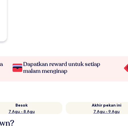
na
Dapatkan reward untuk setiap
malam menginap
Besok
Akhir pekan ini
7 Agu - 8 Agu
7 Agu - 9 Agu
own?