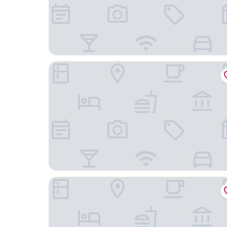
City Lodge Hotel Victoria And Alfred Waterfront
Holiday Inn Express Cape Town City-Centre by 