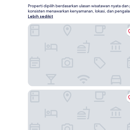
Properti dipilih berdasarkan ulasan wisatawan nyata da
konsisten menawarkan kenyamanan, lokasi, dan pengala
Lebih sedikit
Taj Cape Town
AC Hotel by Marriott Cape Town Waterfront