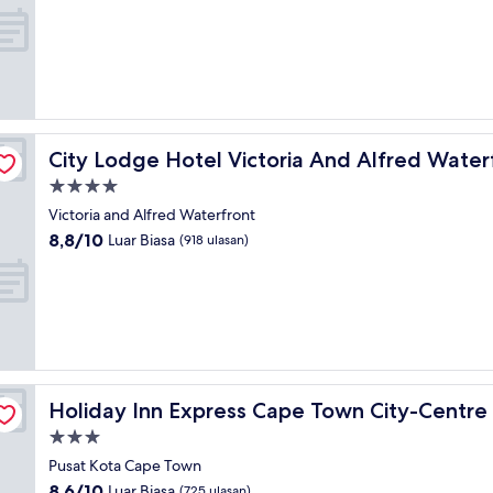
dari
10,
Istimewa,
(531
ulasan)
City Lodge Hotel Victoria And Alfred Waterfront
City Lodge Hotel Victoria And Alfred Water
Properti
bintang
Victoria and Alfred Waterfront
4.0
8.8
8,8/10
Luar Biasa
(918 ulasan)
dari
10,
Luar
Biasa,
(918
ulasan)
IHG
Holiday Inn Express Cape Town City-Centre by IHG
Holiday Inn Express Cape Town City-Centre
Properti
bintang
Pusat Kota Cape Town
3.0
8.6
8,6/10
Luar Biasa
(725 ulasan)