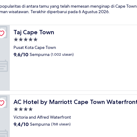
n popularitas di antara tamu yang telah memesan menginap di Cape Town 
man wisatawan. Terakhir diperbarui pada
6 Agustus 2026
.
Taj Cape Town
Taj Cape Town
Properti
bintang
Pusat Kota Cape Town
5.0
9.6
9,6/10
Sempurna
(1.002 ulasan)
dari
10,
Sempurna,
(1.002
ulasan)
AC Hotel by Marriott Cape Town Waterfront
AC Hotel by Marriott Cape Town Waterfron
Properti
bintang
Victoria and Alfred Waterfront
4.0
9.4
9,4/10
Sempurna
(768 ulasan)
dari
10,