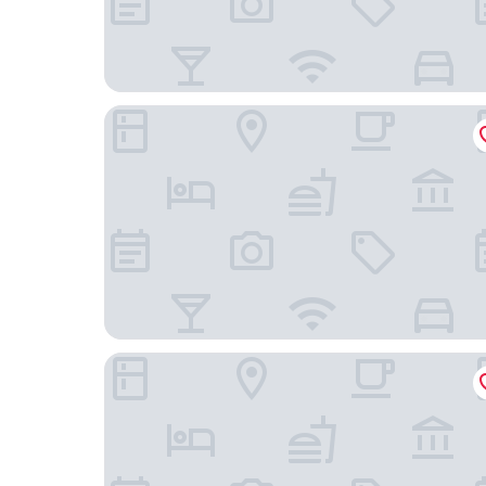
Urban Elephant The Rose
Canopy By Hilton Cape Town Longkloof