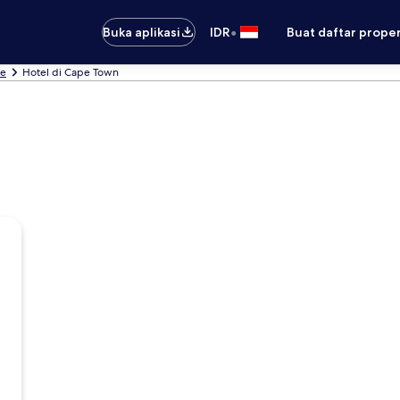
•
Buka aplikasi
IDR
Buat daftar prope
pe
Hotel di Cape Town