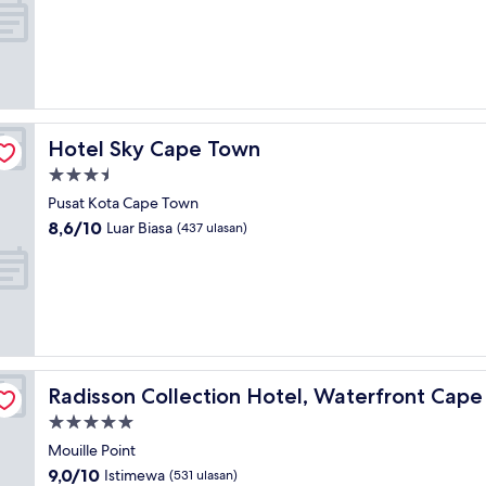
10,
Istimewa,
(404
ulasan)
Hotel Sky Cape Town
Hotel Sky Cape Town
Properti
bintang
Pusat Kota Cape Town
3.5
8.6
8,6/10
Luar Biasa
(437 ulasan)
dari
10,
Luar
Biasa,
(437
ulasan)
wn
Radisson Collection Hotel, Waterfront Cape Town
Radisson Collection Hotel, Waterfront Cap
Properti
bintang
Mouille Point
5.0
9.0
9,0/10
Istimewa
(531 ulasan)