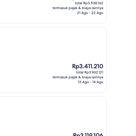
sekarang
total Rp3.538.162
Rp3.046.201
termasuk pajak & biaya lainnya
21 Agu - 22 Agu
Harga
Rp3.411.210
sekarang
total Rp3.962.121
Rp3.411.210
termasuk pajak & biaya lainnya
13 Agu - 14 Agu
Harga
Rp3.119.106