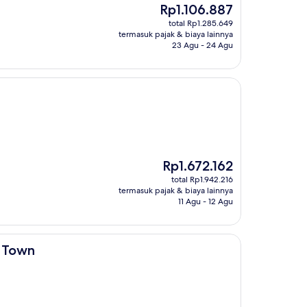
Harga
Rp1.106.887
sekarang
total Rp1.285.649
Rp1.106.887
termasuk pajak & biaya lainnya
23 Agu - 24 Agu
Harga
Rp1.672.162
sekarang
total Rp1.942.216
Rp1.672.162
termasuk pajak & biaya lainnya
11 Agu - 12 Agu
e Town