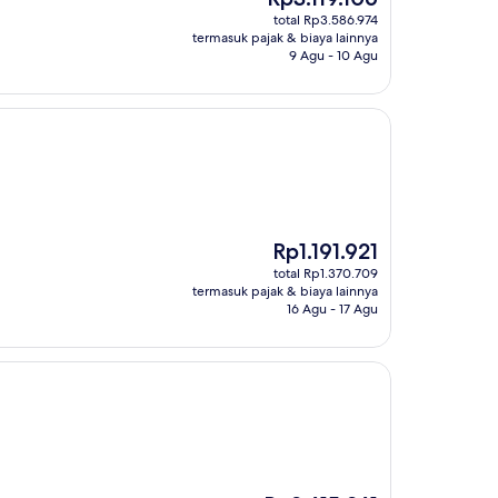
sekarang
total Rp3.586.974
Rp3.119.106
termasuk pajak & biaya lainnya
9 Agu - 10 Agu
Harga
Rp1.191.921
sekarang
total Rp1.370.709
Rp1.191.921
termasuk pajak & biaya lainnya
16 Agu - 17 Agu