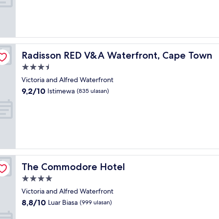
Sempurna,
(768
ulasan)
Radisson RED V&A Waterfront, Cape Town
Radisson RED V&A Waterfront, Cape Town
Properti
bintang
Victoria and Alfred Waterfront
3.5
9.2
9,2/10
Istimewa
(835 ulasan)
dari
10,
Istimewa,
(835
ulasan)
The Commodore Hotel
The Commodore Hotel
Properti
bintang
Victoria and Alfred Waterfront
4.0
8.8
8,8/10
Luar Biasa
(999 ulasan)
dari