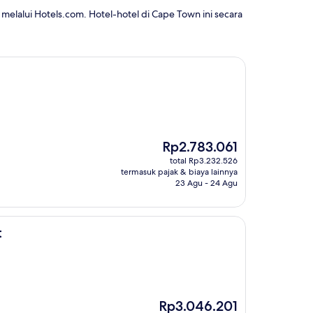
melalui Hotels.com. Hotel-hotel di Cape Town ini secara
Harga
Rp2.783.061
sekarang
total Rp3.232.526
Rp2.783.061
termasuk pajak & biaya lainnya
23 Agu - 24 Agu
t
Harga
Rp3.046.201