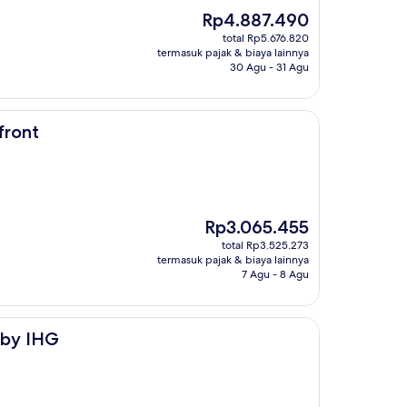
Harga
Rp4.887.490
sekarang
total Rp5.676.820
Rp4.887.490
termasuk pajak & biaya lainnya
30 Agu - 31 Agu
front
Harga
Rp3.065.455
sekarang
total Rp3.525.273
Rp3.065.455
termasuk pajak & biaya lainnya
7 Agu - 8 Agu
 by IHG