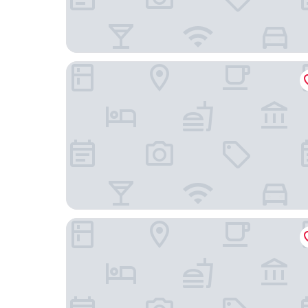
Radisson RED V&A Waterfront, Cape Town
The Commodore Hotel