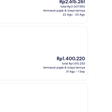
Harga
Rp2.615.261
sekarang
total Rp3.007.550
Rp2.615.261
termasuk pajak & biaya lainnya
22 Agu - 23 Agu
Harga
Rp1.400.220
sekarang
total Rp1.610.253
Rp1.400.220
termasuk pajak & biaya lainnya
31 Agu - 1 Sep