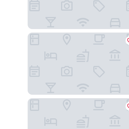
Hotel Sky Cape Town
Radisson Collection Hotel, Waterfront Cape To