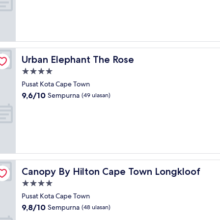
10,
Luar
Biasa,
(999
ulasan)
Urban Elephant The Rose
Urban Elephant The Rose
Properti
bintang
Pusat Kota Cape Town
4.0
9.6
9,6/10
Sempurna
(49 ulasan)
dari
10,
Sempurna,
(49
ulasan)
Canopy By Hilton Cape Town Longkloof
Canopy By Hilton Cape Town Longkloof
Properti
bintang
Pusat Kota Cape Town
4.0
9.8
9,8/10
Sempurna
(48 ulasan)
dari