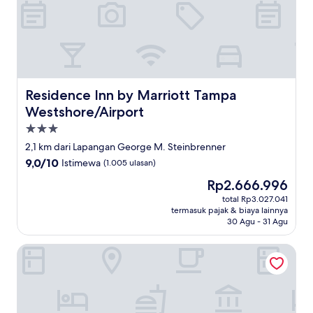
Residence Inn by Marriott Tampa Westshore/Airport
Residence Inn by Marriott Tampa
Westshore/Airport
Properti
bintang
2,1 km dari Lapangan George M. Steinbrenner
3.0
9.0
9,0/10
Istimewa
(1.005 ulasan)
dari
Harga
Rp2.666.996
10,
sekarang
Istimewa,
total Rp3.027.041
Rp2.666.996
termasuk pajak & biaya lainnya
(1.005
30 Agu - 31 Agu
ulasan)
La Quinta Inn Tampa Airport Stadium Westshore