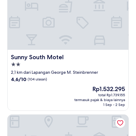
Sunny South Motel
Sunny South Motel
Properti
bintang
2,1 km dari Lapangan George M. Steinbrenner
2.0
4.6
4,6/10
(104 ulasan)
dari
Harga
Rp1.532.295
10,
sekarang
(104
total Rp1.739.155
Rp1.532.295
termasuk pajak & biaya lainnya
ulasan)
1 Sep - 2 Sep
Element by Marriott Tampa Midtown