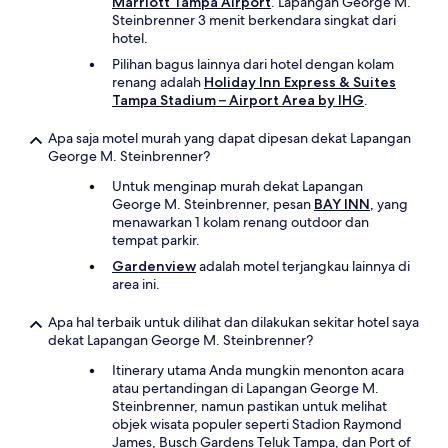
Marriott Tampa Airport
. Lapangan George M.
Steinbrenner 3 menit berkendara singkat dari
hotel.
Pilihan bagus lainnya dari hotel dengan kolam
renang adalah
Holiday Inn Express & Suites
Tampa Stadium – Airport Area by IHG
.
Apa saja motel murah yang dapat dipesan dekat Lapangan
George M. Steinbrenner?
Untuk menginap murah dekat Lapangan
George M. Steinbrenner, pesan
BAY INN
, yang
menawarkan 1 kolam renang outdoor dan
tempat parkir.
Gardenview
adalah motel terjangkau lainnya di
area ini.
Apa hal terbaik untuk dilihat dan dilakukan sekitar hotel saya
dekat Lapangan George M. Steinbrenner?
Itinerary utama Anda mungkin menonton acara
atau pertandingan di Lapangan George M.
Steinbrenner, namun pastikan untuk melihat
objek wisata populer seperti Stadion Raymond
James, Busch Gardens Teluk Tampa, dan Port of