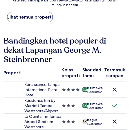
ketersediaan dapat berubah sewaktu-waktu. Ketentuan tambahan
malam
mungkin berlaku.
terendah
yang
Lihat semua properti
ditemukan
dalam
24
jam
Bandingkan hotel populer di
terakhir
berdasarkan
dekat Lapangan George M.
pencarian
1
Steinbrenner
malam
untuk
2
Kelas
Skor dari
Termasuk
Properti
tamu
properti
tamu
sarapan
dewasa.
Renaissance Tampa
Harga
Istimewa
International Plaza
Properti
dan
9.2
1.001 ulasan
Hotel
bintang
ketersediaan
4.0
Residence Inn by
dapat
Istimewa
Marriott Tampa
Properti
berubah
9.0
1.005 ulasan
Westshore/Airport
bintang
sewaktu-
3.0
waktu.
La Quinta Inn Tampa
Bagus
Ketentuan
Airport Stadium
Properti
7.0
1.236 ulasan
tambahan
Westshore
bintang