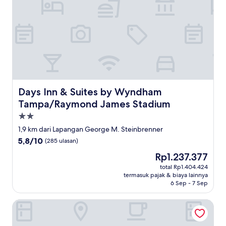
Days Inn & Suites by Wyndham Tampa/Raymond James 
Days Inn & Suites by Wyndham
Tampa/Raymond James Stadium
Properti
bintang
1,9 km dari Lapangan George M. Steinbrenner
2.0
5.8
5,8/10
(285 ulasan)
dari
Harga
Rp1.237.377
10,
sekarang
(285
total Rp1.404.424
Rp1.237.377
termasuk pajak & biaya lainnya
ulasan)
6 Sep - 7 Sep
Econo Lodge Airport at RJ Stadium