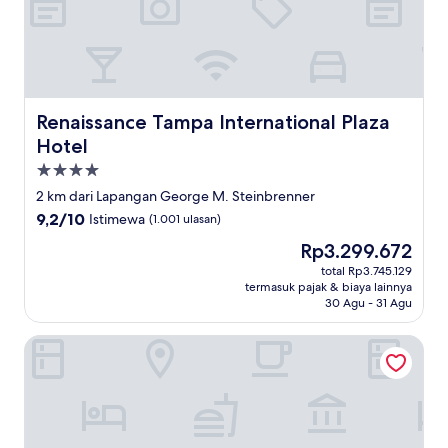
Renaissance Tampa International Plaza Hotel
Renaissance Tampa International Plaza
Hotel
Properti
bintang
2 km dari Lapangan George M. Steinbrenner
4.0
9.2
9,2/10
Istimewa
(1.001 ulasan)
dari
Harga
Rp3.299.672
10,
sekarang
Istimewa,
total Rp3.745.129
Rp3.299.672
termasuk pajak & biaya lainnya
(1.001
30 Agu - 31 Agu
ulasan)
Residence Inn by Marriott Tampa Westshore/Airport