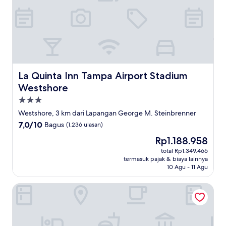
La Quinta Inn Tampa Airport Stadium Westshore
La Quinta Inn Tampa Airport Stadium
Westshore
Properti
bintang
Westshore, 3 km dari Lapangan George M. Steinbrenner
3.0
7.0
7,0/10
Bagus
(1.236 ulasan)
dari
Harga
Rp1.188.958
10,
sekarang
Bagus,
total Rp1.349.466
Rp1.188.958
termasuk pajak & biaya lainnya
(1.236
10 Agu - 11 Agu
ulasan)
Extended Stay America Suites Tampa Airport Spruce Stree