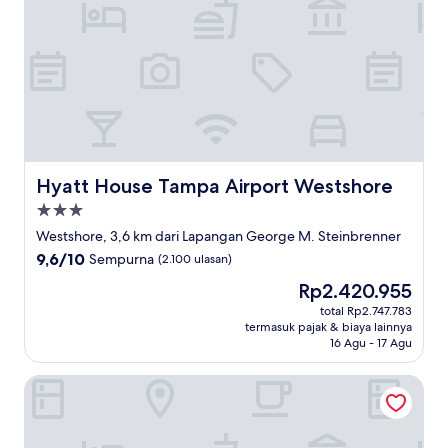
Hyatt House Tampa Airport Westshore
Hyatt House Tampa Airport Westshore
Properti
bintang
Westshore, 3,6 km dari Lapangan George M. Steinbrenner
3.0
9.6
9,6/10
Sempurna
(2.100 ulasan)
dari
Harga
Rp2.420.955
10,
sekarang
Sempurna,
total Rp2.747.783
Rp2.420.955
termasuk pajak & biaya lainnya
(2.100
16 Agu - 17 Agu
ulasan)
Tampa Heights Bungalow