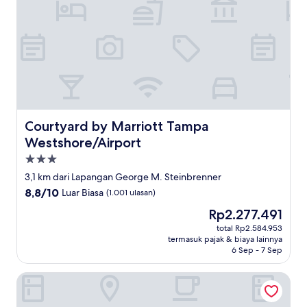
Courtyard by Marriott Tampa Westshore/Airport
Courtyard by Marriott Tampa
Westshore/Airport
Properti
bintang
3,1 km dari Lapangan George M. Steinbrenner
3.0
8.8
8,8/10
Luar Biasa
(1.001 ulasan)
dari
Harga
Rp2.277.491
10,
sekarang
Luar
total Rp2.584.953
Rp2.277.491
termasuk pajak & biaya lainnya
Biasa,
6 Sep - 7 Sep
(1.001
ulasan)
Aloft by Marriott Tampa Midtown