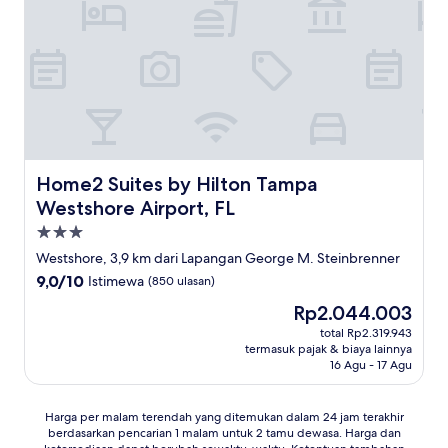
Home2 Suites by Hilton Tampa Westshore Airport, FL
Home2 Suites by Hilton Tampa
Westshore Airport, FL
Properti
bintang
Westshore, 3,9 km dari Lapangan George M. Steinbrenner
3.0
9.0
9,0/10
Istimewa
(850 ulasan)
dari
Harga
Rp2.044.003
10,
sekarang
Istimewa,
total Rp2.319.943
Rp2.044.003
termasuk pajak & biaya lainnya
(850
16 Agu - 17 Agu
ulasan)
Harga
Harga per malam terendah yang ditemukan dalam 24 jam terakhir
berdasarkan pencarian 1 malam untuk 2 tamu dewasa. Harga dan
per