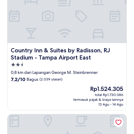
Country Inn & Suites by Radisson, RJ Stadium - Tampa Ai
Country Inn & Suites by Radisson, RJ
Stadium - Tampa Airport East
Properti
bintang
0,8 km dari Lapangan George M. Steinbrenner
2.5
7.2
7,2/10
Bagus
(2.039 ulasan)
dari
Harga
Rp1.524.305
10,
sekarang
Bagus,
total Rp1.730.086
Rp1.524.305
termasuk pajak & biaya lainnya
(2.039
13 Agu - 14 Agu
ulasan)
Days Inn & Suites by Wyndham Tampa/Raymond James St