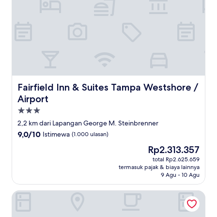
Fairfield Inn & Suites Tampa Westshore / Airport
Fairfield Inn & Suites Tampa Westshore /
Airport
Properti
bintang
2,2 km dari Lapangan George M. Steinbrenner
3.0
9.0
9,0/10
Istimewa
(1.000 ulasan)
dari
Harga
Rp2.313.357
10,
sekarang
Istimewa,
total Rp2.625.659
Rp2.313.357
termasuk pajak & biaya lainnya
(1.000
9 Agu - 10 Agu
ulasan)
Hyatt Place Tampa Airport/Westshore