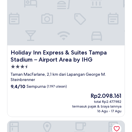
Holiday Inn Express & Suites Tampa Stadium – Airport A
Holiday Inn Express & Suites Tampa
Stadium – Airport Area by IHG
Properti
bintang
Taman MacFarlane, 2,1 km dari Lapangan George M.
3.5
Steinbrenner
9.4
9,4/10
Sempurna
(1.197 ulasan)
dari
Harga
Rp2.098.161
10,
sekarang
Sempurna,
total Rp2.477.982
Rp2.098.161
termasuk pajak & biaya lainnya
(1.197
16 Agu - 17 Agu
ulasan)
AC Hotel by Marriott Tampa Airport