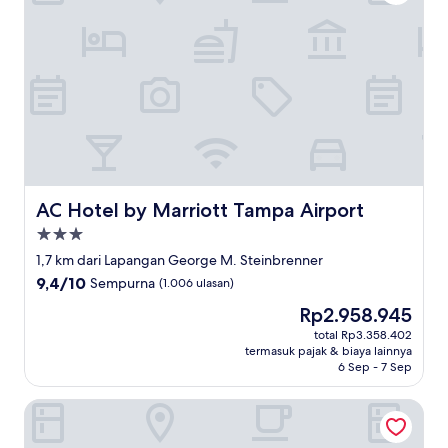
AC Hotel by Marriott Tampa Airport
AC Hotel by Marriott Tampa Airport
Properti
bintang
1,7 km dari Lapangan George M. Steinbrenner
3.0
9.4
9,4/10
Sempurna
(1.006 ulasan)
dari
Harga
Rp2.958.945
10,
sekarang
Sempurna,
total Rp3.358.402
Rp2.958.945
termasuk pajak & biaya lainnya
(1.006
6 Sep - 7 Sep
ulasan)
Tampa Airport Marriott