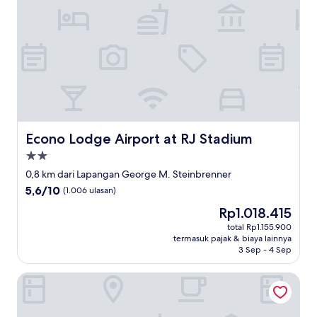
Econo Lodge Airport at RJ Stadium
Econo Lodge Airport at RJ Stadium
Properti
bintang
0,8 km dari Lapangan George M. Steinbrenner
2.0
5.6
5,6/10
(1.006 ulasan)
dari
Harga
Rp1.018.415
10,
sekarang
(1.006
total Rp1.155.900
Rp1.018.415
termasuk pajak & biaya lainnya
ulasan)
3 Sep - 4 Sep
Hyatt House Tampa Airport Westshore