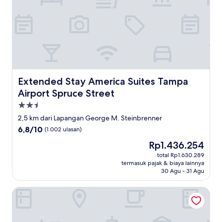
Extended Stay America Suites Tampa Airport Spruce Str
Extended Stay America Suites Tampa
Airport Spruce Street
Properti
bintang
2,5 km dari Lapangan George M. Steinbrenner
2.5
6.8
6,8/10
(1.002 ulasan)
dari
Harga
Rp1.436.254
10,
sekarang
(1.002
total Rp1.630.289
Rp1.436.254
termasuk pajak & biaya lainnya
ulasan)
30 Agu - 31 Agu
Holiday Inn Express & Suites Tampa Stadium – Airport Are