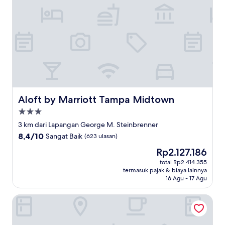
Aloft by Marriott Tampa Midtown
Aloft by Marriott Tampa Midtown
Properti
bintang
3 km dari Lapangan George M. Steinbrenner
3.0
8.4
8,4/10
Sangat Baik
(623 ulasan)
dari
Harga
Rp2.127.186
10,
sekarang
Sangat
total Rp2.414.355
Rp2.127.186
termasuk pajak & biaya lainnya
Baik,
16 Agu - 17 Agu
(623
ulasan)
Sunny South Motel