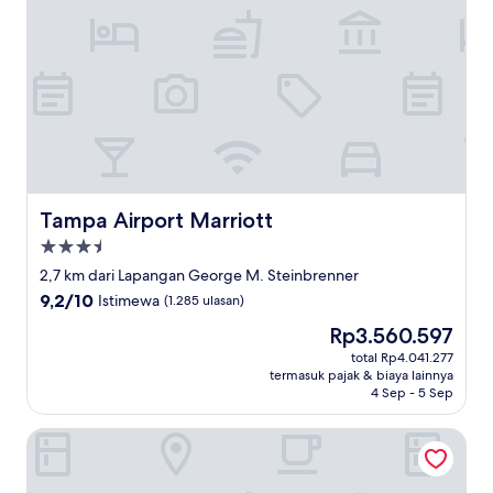
Tampa Airport Marriott
Tampa Airport Marriott
Properti
bintang
2,7 km dari Lapangan George M. Steinbrenner
3.5
9.2
9,2/10
Istimewa
(1.285 ulasan)
dari
Harga
Rp3.560.597
10,
sekarang
Istimewa,
total Rp4.041.277
Rp3.560.597
termasuk pajak & biaya lainnya
(1.285
4 Sep - 5 Sep
ulasan)
Hilton Tampa Airport Westshore