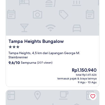
Tampa Heights Bungalow
Tampa Heights Bungalow
Properti
bintang
Tampa Heights, 4,5 km dari Lapangan George M.
3.0
Steinbrenner
9.6
9,6/10
Sempurna
(207 ulasan)
dari
Harga
Rp1.150.940
10,
sekarang
Sempurna,
total Rp1.611.626
Rp1.150.940
termasuk pajak & biaya lainnya
(207
9 Agu - 10 Agu
ulasan)
Home2 Suites by Hilton Tampa Westshore Airport, FL