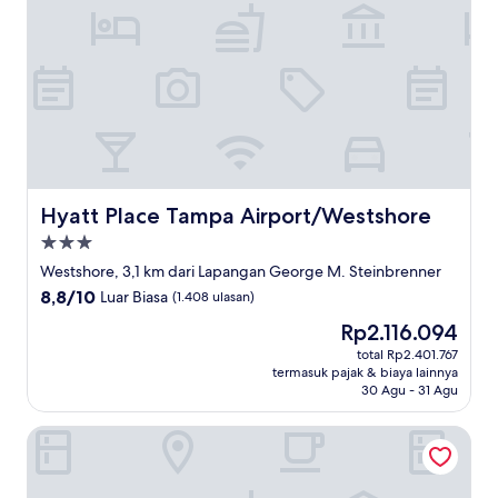
Hyatt Place Tampa Airport/Westshore
Hyatt Place Tampa Airport/Westshore
Properti
bintang
Westshore, 3,1 km dari Lapangan George M. Steinbrenner
3.0
8.8
8,8/10
Luar Biasa
(1.408 ulasan)
dari
Harga
Rp2.116.094
10,
sekarang
Luar
total Rp2.401.767
Rp2.116.094
termasuk pajak & biaya lainnya
Biasa,
30 Agu - 31 Agu
(1.408
ulasan)
Courtyard by Marriott Tampa Westshore/Airport