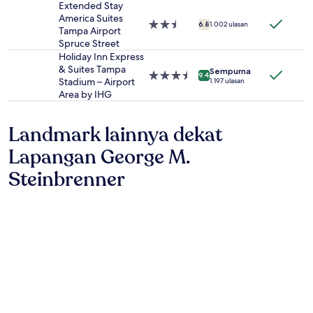
mungkin
3.0
Extended Stay
berlaku.
America Suites
Properti
6.8
1.002 ulasan
Tampa Airport
bintang
Spruce Street
2.5
Holiday Inn Express
& Suites Tampa
Sempurna
Properti
9.4
Stadium – Airport
1.197 ulasan
bintang
Area by IHG
3.5
Landmark lainnya dekat
Lapangan George M.
Steinbrenner