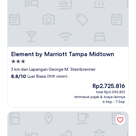
Element by Marriott Tampa Midtown
Element by Marriott Tampa Midtown
Properti
bintang
3 km dari Lapangan George M. Steinbrenner
3.0
8.8
8,8/10
Luar Biasa
(508 ulasan)
dari
Harga
Rp2.725.816
10,
sekarang
Luar
total Rp3.093.801
Rp2.725.816
termasuk pajak & biaya lainnya
Biasa,
6 Sep - 7 Sep
(508
ulasan)
Country Inn & Suites by Radisson, RJ Stadium - Tampa Airp