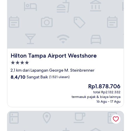
Hilton Tampa Airport Westshore
Hilton Tampa Airport Westshore
Properti
bintang
2,1 km dari Lapangan George M. Steinbrenner
4.0
8.4
8,4/10
Sangat Baik
(1.521 ulasan)
dari
Harga
Rp1.878.706
10,
sekarang
Sangat
total Rp2.132.332
Rp1.878.706
termasuk pajak & biaya lainnya
Baik,
16 Agu - 17 Agu
(1.521
ulasan)
Fairfield Inn & Suites Tampa Westshore / Airport