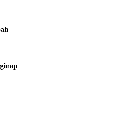
bah
ginap