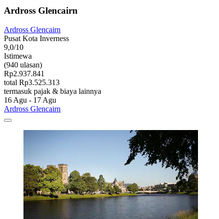
Ardross Glencairn
Ardross Glencairn
Pusat Kota Inverness
9,0/10
Istimewa
(940 ulasan)
Rp2.937.841
total Rp3.525.313
termasuk pajak & biaya lainnya
16 Agu - 17 Agu
Ardross Glencairn