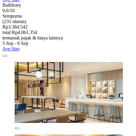
Ballifeary
9,6/10
Sempurna
(231 ulasan)
Rp3.384.542
total Rp4.061.354
termasuk pajak & biaya lainnya
5 Sep - 6 Sep
Aye Stay