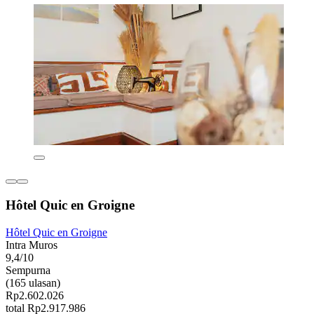
Hôtel Quic en Groigne
Hôtel Quic en Groigne
Intra Muros
9,4/10
Sempurna
(165 ulasan)
Rp2.602.026
total Rp2.917.986