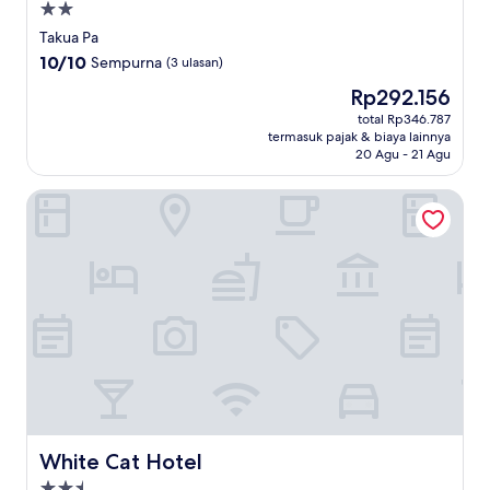
Properti
bintang
Takua Pa
2.0
10.0
10/10
Sempurna
(3 ulasan)
dari
Harga
Rp292.156
10,
sekarang
Sempurna,
total Rp346.787
Rp292.156
termasuk pajak & biaya lainnya
(3
20 Agu - 21 Agu
ulasan)
White Cat Hotel
White Cat Hotel
White Cat Hotel
Properti