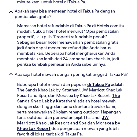
minute kami untuk hotel di Takua Pa.
Apakah saya bisa memesan hotel di Takua Pa dengan
pembatalan gratis?
Memesan hotel refundable di Takua Pa di Hotels.com itu
mudah. Cukup filter hotel menurut "Opsi pembatalan
properti", lalu pilih "Properti refundable penuh".
Sebagian besar hotel menawarkan pembatalan gratis,
jadi Anda dapat menerima refund jika Anda harus
membatalkan. Beberapa hotel mengharuskan Anda
membatalkan lebih dari 24 jam sebelum check-in, jadi
periksa kembali pemesanan Anda sebelumnya.
Apa saja hotel mewah dengan peringkat tinggi di Takua Pa?
Beberapa hotel mewah dan populer
di Takua Pa
adalah
The Sands Khao Lak by Katathani, JW Marriott Khao Lak
Resort and Spa, dan Moracea by Khao Lak Resort.
The
Sands Khao Lak by Katathani
adalah hotel mewah
dengan skor tinggi dari tamu di antara traveler kami,
serta menawarkan 3 kolam renang outdoor, 1 lapangan
tenis outdoor, dan perawatan pijat Thailand.
JW
Marriott Khao Lak Resort and Spa
dan
Moracea by
Khao Lak Resort
dua penginapan mewah yang lebih
favorit di lokasi terbaik di Takua Pa.