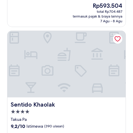
dari
Harga
Rp593.504
10,
sekarang
Sempurna,
total Rp704.487
Rp593.504
termasuk pajak & biaya lainnya
(6
7 Agu - 8 Agu
ulasan)
Sentido Khaolak
Sentido Khaolak
Sentido Khaolak
Properti
bintang
Takua Pa
4.0
9.2
9,2/10
Istimewa
(390 ulasan)
dari