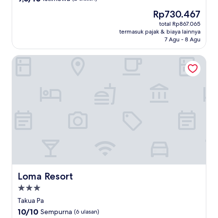
dari
Harga
Rp730.467
10,
sekarang
Istimewa,
total Rp867.065
Rp730.467
termasuk pajak & biaya lainnya
(2
7 Agu - 8 Agu
ulasan)
Loma Resort
Loma Resort
Loma Resort
Properti
bintang
Takua Pa
3.0
10.0
10/10
Sempurna
(6 ulasan)