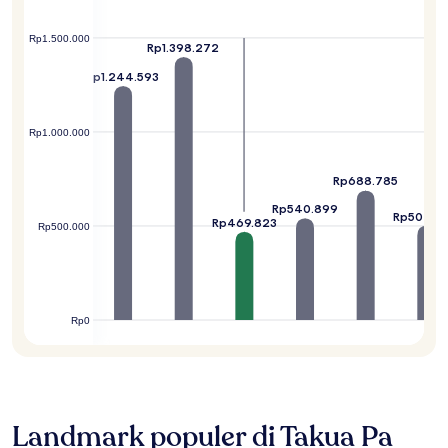
Rp1.500.000
Rp1.398.272
Rp1.244.593
Rp968.108
Rp1.000.000
7.211
Rp688.785
Rp540.899
Rp502.4
Rp469.823
Rp500.000
Rp0
Landmark populer di Takua Pa