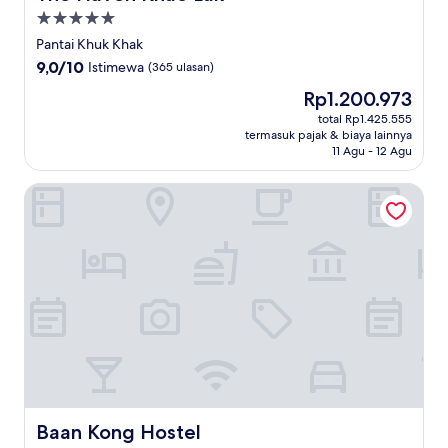
Properti
bintang
Pantai Khuk Khak
5.0
9.0
9,0/10
Istimewa
(365 ulasan)
dari
Harga
Rp1.200.973
10,
sekarang
Istimewa,
total Rp1.425.555
Rp1.200.973
termasuk pajak & biaya lainnya
(365
11 Agu - 12 Agu
ulasan)
Baan Kong Hostel
Baan Kong Hostel
Baan Kong Hostel