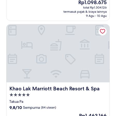
Harga
Rp1.098.675
10,
sekarang
Istimewa,
total Rp1.304.126
Rp1.098.675
termasuk pajak & biaya lainnya
(390
9 Agu - 10 Agu
ulasan)
Khao Lak Marriott Beach Resort & Spa
Khao Lak Marriott Beach Resort & Spa
Khao Lak Marriott Beach Resort & Spa
Properti
bintang
Takua Pa
5.0
9.8
9,8/10
Sempurna
(84 ulasan)
dari
Harga
Rp1.463.166