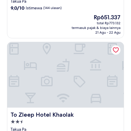
bintang
Takua Pa
3.5
9.0
9,0/10
Istimewa
(144 ulasan)
dari
Harga
Rp651.337
10,
sekarang
Istimewa,
total Rp773.132
Rp651.337
termasuk pajak & biaya lainnya
(144
21 Agu - 22 Agu
ulasan)
To Zleep Hotel Khaolak
To Zleep Hotel Khaolak
To Zleep Hotel Khaolak
Properti
bintang
Takua Pa