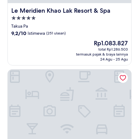
Le Meridien Khao Lak Resort & Spa
Le Meridien Khao Lak Resort & Spa
Properti
bintang
Takua Pa
5.0
9.2
9,2/10
Istimewa
(251 ulasan)
dari
Harga
Rp1.083.827
10,
sekarang
Istimewa,
total Rp1.286.503
Rp1.083.827
termasuk pajak & biaya lainnya
(251
24 Agu - 25 Agu
ulasan)
Bangmara Hill