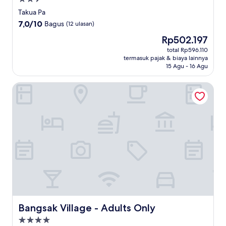
bintang
Takua Pa
2.5
7.0
7,0/10
Bagus
(12 ulasan)
dari
Harga
Rp502.197
10,
sekarang
Bagus,
total Rp596.110
Rp502.197
termasuk pajak & biaya lainnya
(12
15 Agu - 16 Agu
ulasan)
Bangsak Village - Adults Only
Bangsak Village - Adults Only
Bangsak Village - Adults Only
Properti