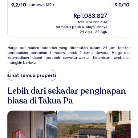
Lak
Lak
Beach
5.0
5.0
9.2
9.0
9,2/10
9,0/10
Istimewa
Ist
(251)
Resort
Resort
Resort
dari
dari
Harga
Rp1.083.827
10,
10,
&
&
sekarang
Istimewa,
Istimewa,
Spa
Spa
total Rp1.286.503
Rp1.083.827
(251)
(318)
termasuk pajak & biaya lainnya
24 Agu - 25 Agu
Harga
Harga per malam terendah yang ditemukan dalam 24 jam terakhir
berdasarkan pencarian 1 malam untuk 2 tamu dewasa. Harga dan
per
ketersediaan dapat berubah sewaktu-waktu. Ketentuan tambahan
malam
mungkin berlaku.
terendah
yang
Lihat semua properti
ditemukan
dalam
24
Lebih dari sekadar penginapan
jam
terakhir
biasa di Takua Pa
berdasarkan
pencarian
cari Properti Ramah Hewan Peliharaan
cari properti dengan kolam renang
cari properti 
1
malam
untuk
2
tamu