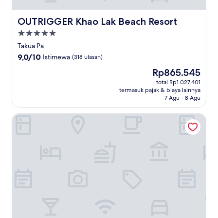
OUTRIGGER Khao Lak Beach Resort
OUTRIGGER Khao Lak Beach Resort
Properti
bintang
Takua Pa
5.0
9.0
9,0/10
Istimewa
(318 ulasan)
dari
Harga
Rp865.545
10,
sekarang
Istimewa,
total Rp1.027.401
Rp865.545
termasuk pajak & biaya lainnya
(318
7 Agu - 8 Agu
ulasan)
Le Meridien Khao Lak Resort & Spa