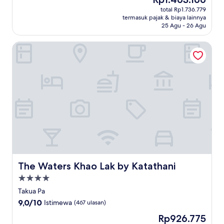
10,
sekarang
Sempurna,
total Rp1.736.779
Rp1.463.166
termasuk pajak & biaya lainnya
(84
25 Agu - 26 Agu
ulasan)
The Waters Khao Lak by Katathani
The Waters Khao Lak by Katathani
The Waters Khao Lak by Katathani
Properti
bintang
Takua Pa
4.0
9.0
9,0/10
Istimewa
(467 ulasan)
dari
Harga
Rp926.775
10,