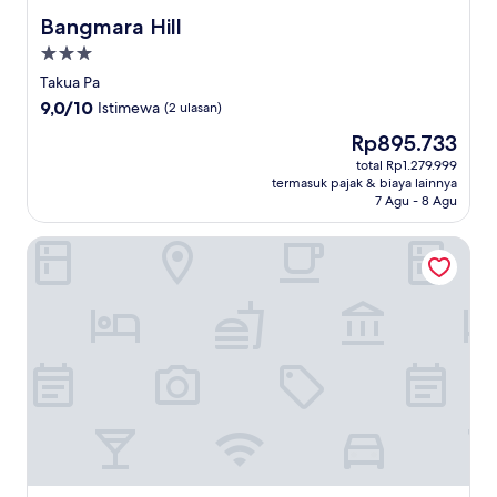
Bangmara Hill
Bangmara Hill
Properti
bintang
Takua Pa
3.0
9.0
9,0/10
Istimewa
(2 ulasan)
dari
Harga
Rp895.733
10,
sekarang
Istimewa,
total Rp1.279.999
Rp895.733
termasuk pajak & biaya lainnya
(2
7 Agu - 8 Agu
ulasan)
ThaiLife Wellness and Meditation Resort