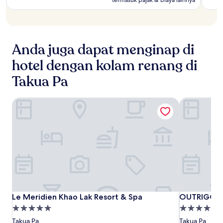
Anda juga dapat menginap di
hotel dengan kolam renang di
Takua Pa
Le Meridien Khao Lak Resort & Spa
OUTRIGGER 
Le
Le
OUTRIGGE
Le Meridien Khao Lak Resort & Spa
OUTRIGGER 
Le Meridien Khao Lak Resort & Spa
OUTRIGGER 
Meridien
Meridien
Khao
Properti
Properti
Khao
Khao
Lak
bintang
bintang
Takua Pa
Takua Pa