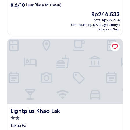
2.5
8.6
8,6/10
Luar Biasa
(61 ulasan)
dari
Harga
Rp246.533
10,
sekarang
Luar
total Rp292.634
Rp246.533
termasuk pajak & biaya lainnya
Biasa,
5 Sep - 6 Sep
(61
ulasan)
Lightplus Khao Lak
Lightplus Khao Lak
Lightplus Khao Lak
Properti
bintang
Takua Pa