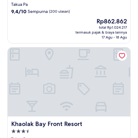
bintang
Takua Pa
4.0
9.4
9,4/10
Sempurna
(200 ulasan)
dari
Harga
Rp862.862
10,
sekarang
Sempurna,
total Rp1.024.217
Rp862.862
termasuk pajak & biaya lainnya
(200
17 Agu - 18 Agu
ulasan)
Khaolak Bay Front Resort
Khaolak Bay Front Resort
Khaolak Bay Front Resort
Properti