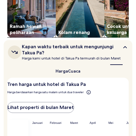
dewasa.
Harga
dan
ketersediaan
dapat
Ramah hewan
Cocok untuk
berubah
peliharaan
Kolam renang
keluarga
sewaktu-
waktu.
Kapan
Kapan waktu terbaik untuk mengunjungi
Ketentuan
waktu
Takua Pa?
tambahan
terbaik
mungkin
Harga kami untuk hotel di Takua Pa termurah di bulan Maret
untuk
berlaku.
mengunjungi
Takua
Harga
Cuaca
Pa?
Tren harga untuk hotel di Takua Pa
Harga berdasarkan harga satu malam untuk dua traveler
Lihat properti di bulan Maret
ember
Desember
Januari
Februari
Maret
April
Mei
Juni