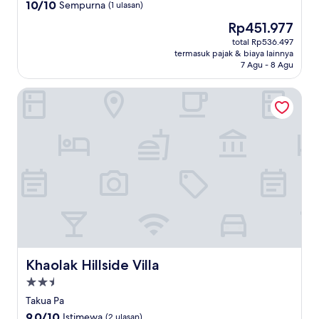
2.0
10.0
10/10
Sempurna
(1 ulasan)
dari
Harga
Rp451.977
10,
sekarang
Sempurna,
total Rp536.497
Rp451.977
termasuk pajak & biaya lainnya
(1
7 Agu - 8 Agu
ulasan)
Khaolak Hillside Villa
Khaolak Hillside Villa
Khaolak Hillside Villa
Properti
bintang
Takua Pa
2.5
9.0
9,0/10
Istimewa
(2 ulasan)