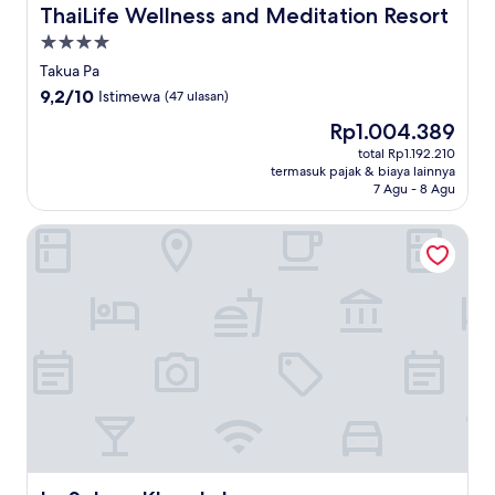
ThaiLife Wellness and Meditation Resort
ThaiLife Wellness and Meditation Resort
Properti
bintang
Takua Pa
4.0
9.2
9,2/10
Istimewa
(47 ulasan)
dari
Harga
Rp1.004.389
10,
sekarang
Istimewa,
total Rp1.192.210
Rp1.004.389
termasuk pajak & biaya lainnya
(47
7 Agu - 8 Agu
ulasan)
La Solaya Khao Lak