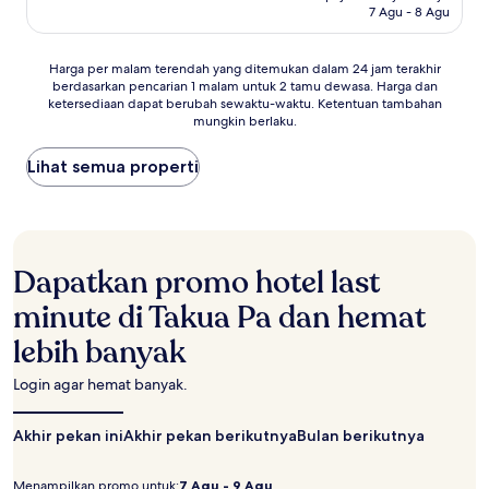
7 Agu - 8 Agu
ulasan)
Harga
Harga per malam terendah yang ditemukan dalam 24 jam terakhir
berdasarkan pencarian 1 malam untuk 2 tamu dewasa. Harga dan
per
ketersediaan dapat berubah sewaktu-waktu. Ketentuan tambahan
malam
mungkin berlaku.
terendah
yang
Lihat semua properti
ditemukan
dalam
24
jam
terakhir
berdasarkan
Dapatkan promo hotel last
pencarian
1
minute di Takua Pa dan hemat
malam
lebih banyak
untuk
2
tamu
Login agar hemat banyak.
dewasa.
Harga
Akhir pekan ini
Akhir pekan berikutnya
Bulan berikutnya
dan
ketersediaan
dapat
Menampilkan promo untuk:
7 Agu - 9 Agu