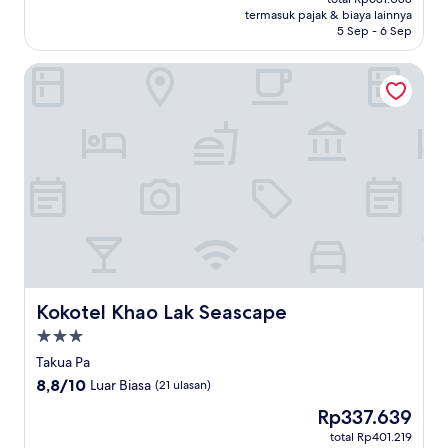
Rp573.789
termasuk pajak & biaya lainnya
ulasan)
5 Sep - 6 Sep
Kokotel Khao Lak Seascape
Kokotel Khao Lak Seascape
Kokotel Khao Lak Seascape
Properti
bintang
Takua Pa
3.0
8.8
8,8/10
Luar Biasa
(21 ulasan)
dari
Harga
Rp337.639
10,
sekarang
Luar
total Rp401.219