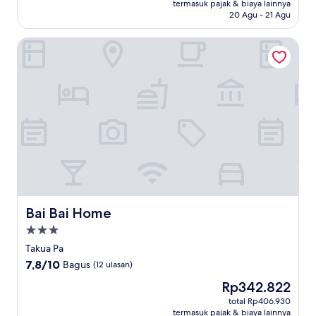
Rp337.639
termasuk pajak & biaya lainnya
Biasa,
20 Agu - 21 Agu
(21
ulasan)
Bai Bai Home
Bai Bai Home
Bai Bai Home
Properti
bintang
Takua Pa
3.0
7.8
7,8/10
Bagus
(12 ulasan)
dari
Harga
Rp342.822
10,
sekarang
Bagus,
total Rp406.930
Rp342.822
termasuk pajak & biaya lainnya
(12