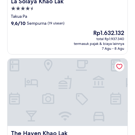
La Solaya Khao Lak
La Solaya Khao Lak
Properti
bintang
Takua Pa
4.5
9.6
9,6/10
Sempurna
(19 ulasan)
dari
Harga
Rp1.632.132
10,
sekarang
Sempurna,
total Rp1.937.340
Rp1.632.132
termasuk pajak & biaya lainnya
(19
7 Agu - 8 Agu
ulasan)
The Haven Khao Lak
The Haven Khao Lak
The Haven Khao Lak