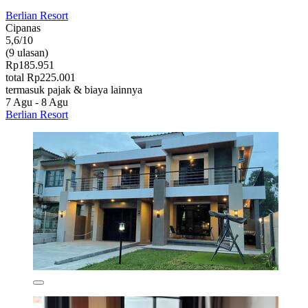
Berlian Resort
Cipanas
5,6/10
(9 ulasan)
Rp185.951
total Rp225.001
termasuk pajak & biaya lainnya
7 Agu - 8 Agu
Berlian Resort