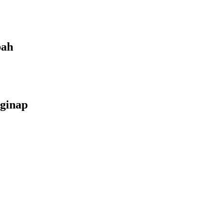
bah
ginap