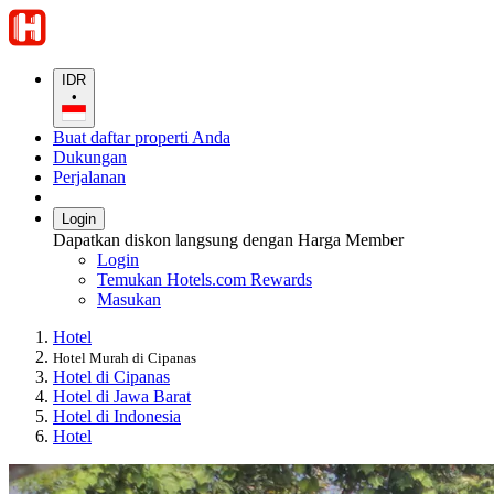
IDR
•
Buat daftar properti Anda
Dukungan
Perjalanan
Login
Dapatkan diskon langsung dengan Harga Member
Login
Temukan Hotels.com Rewards
Masukan
Hotel
Hotel Murah di Cipanas
Hotel di Cipanas
Hotel di Jawa Barat
Hotel di Indonesia
Hotel