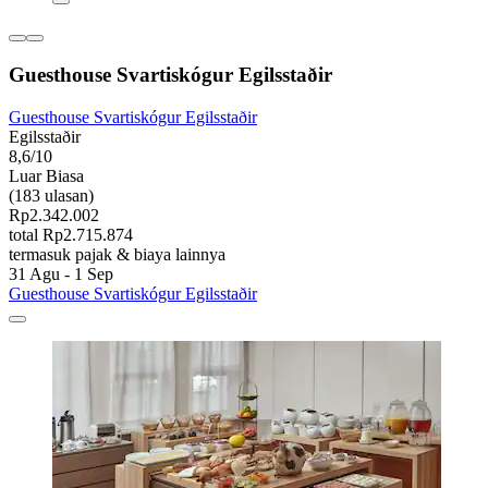
Guesthouse Svartiskógur Egilsstaðir
Guesthouse Svartiskógur Egilsstaðir
Egilsstaðir
8,6/10
Luar Biasa
(183 ulasan)
Rp2.342.002
total Rp2.715.874
termasuk pajak & biaya lainnya
31 Agu - 1 Sep
Guesthouse Svartiskógur Egilsstaðir