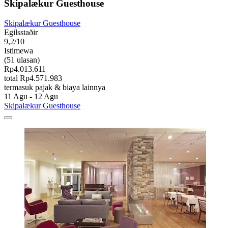
Skipalækur Guesthouse
Skipalækur Guesthouse
Egilsstaðir
9,2/10
Istimewa
(51 ulasan)
Rp4.013.611
total Rp4.571.983
termasuk pajak & biaya lainnya
11 Agu - 12 Agu
Skipalækur Guesthouse