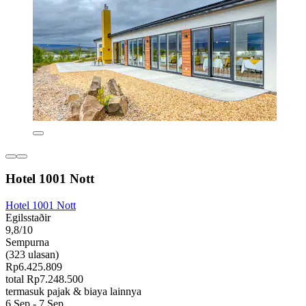
Hotel 1001 Nott
Hotel 1001 Nott
Egilsstaðir
9,8/10
Sempurna
(323 ulasan)
Rp6.425.809
total Rp7.248.500
termasuk pajak & biaya lainnya
6 Sep - 7 Sep