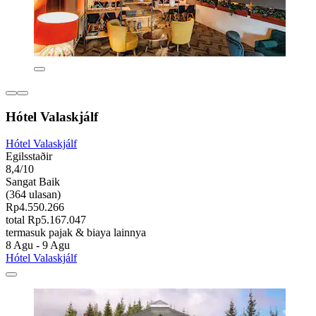
Hótel Valaskjálf
Hótel Valaskjálf
Egilsstaðir
8,4/10
Sangat Baik
(364 ulasan)
Rp4.550.266
total Rp5.167.047
termasuk pajak & biaya lainnya
8 Agu - 9 Agu
Hótel Valaskjálf