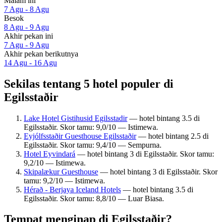
Malam ini
7 Agu - 8 Agu
Besok
8 Agu - 9 Agu
Akhir pekan ini
7 Agu - 9 Agu
Akhir pekan berikutnya
14 Agu - 16 Agu
Sekilas tentang 5 hotel populer di
Egilsstaðir
Lake Hotel Gistihusid Egilsstadir
— hotel bintang 3.5 di
Egilsstaðir. Skor tamu: 9,0/10 — Istimewa.
Eyjólfsstaðir Guesthouse Egilsstaðir
— hotel bintang 2.5 di
Egilsstaðir. Skor tamu: 9,4/10 — Sempurna.
Hotel Eyvindará
— hotel bintang 3 di Egilsstaðir. Skor tamu:
9,2/10 — Istimewa.
Skipalækur Guesthouse
— hotel bintang 3 di Egilsstaðir. Skor
tamu: 9,2/10 — Istimewa.
Hérað - Berjaya Iceland Hotels
— hotel bintang 3.5 di
Egilsstaðir. Skor tamu: 8,8/10 — Luar Biasa.
Tempat menginap di Egilsstaðir?