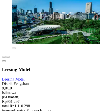
Leesing Motel
Leesing Motel
Distrik Fengshan
9,0/10
Istimewa
(84 ulasan)
Rp961.297
total Rp1.110.298
termasuk pajak & biaya lainnya