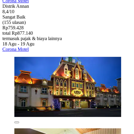
Corona Motel
Distrik Annan
8,4/10
Sangat Baik
(155 ulasan)
Rp759.428
total Rp877.140
termasuk pajak & biaya lainnya
18 Agu - 19 Agu
Corona Motel