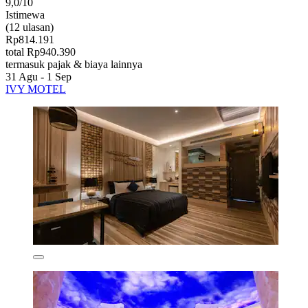
9,0/10
Istimewa
(12 ulasan)
Rp814.191
total Rp940.390
termasuk pajak & biaya lainnya
31 Agu - 1 Sep
IVY MOTEL