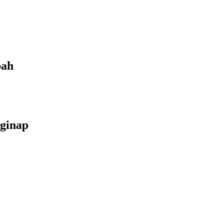
bah
ginap