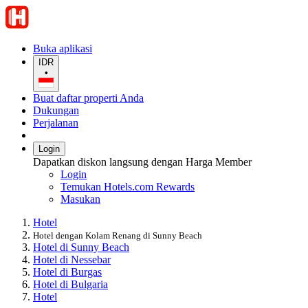
Buka aplikasi
IDR
•
Buat daftar properti Anda
Dukungan
Perjalanan
Login
Dapatkan diskon langsung dengan Harga Member
Login
Temukan Hotels.com Rewards
Masukan
Hotel
Hotel dengan Kolam Renang di Sunny Beach
Hotel di Sunny Beach
Hotel di Nessebar
Hotel di Burgas
Hotel di Bulgaria
Hotel