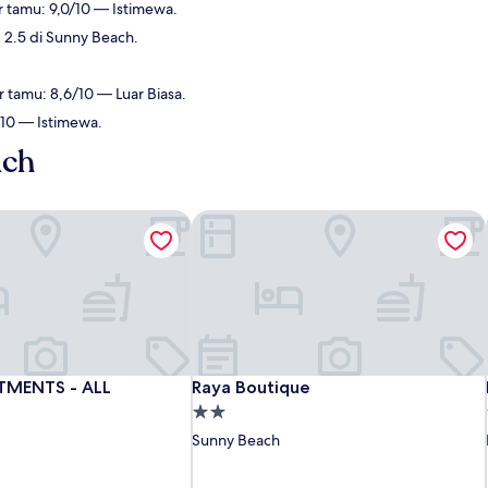
r tamu: 9,0/10 — Istimewa.
 2.5 di Sunny Beach.
r tamu: 8,6/10 — Luar Biasa.
/10 — Istimewa.
ach
MENTS - ALL INCLUSIVE
Raya Boutique
MENTS - ALL INCLUSIVE
Raya Boutique
TMENTS - ALL
Raya Boutique
Properti
bintang
Sunny Beach
2.0