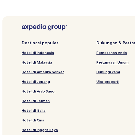
Hotel dengan Sarapan Gratis di Sunny Beach
Hotel dekat Action Aquapark
Resor & Hotel dengan Spa di Pomorie
Hotel di Pomorie
Hotel Pantai di Sunny Beach
Destinasi populer
Dukungan & Pert
Hotel Bintang 3 di Elenite
Hotel di Indonesia
Pemesanan Anda
Hotel dekat Basilika Bunda Suci Alah Eleusa
Hotel di Malaysia
Pertanyaan Umum
Apartemen di Sunny Beach
Hotel di Amerika Serikat
Hubungi kami
Hotel dekat South Beach
Hotel di Jepang
Ulas properti
Hotel di Yurta
Hotel di Arab Saudi
Hotel Pantai di Nessebar
Hotel di Jerman
Hotel di Italia
Hotel di Cina
Hotel di Inggris Raya