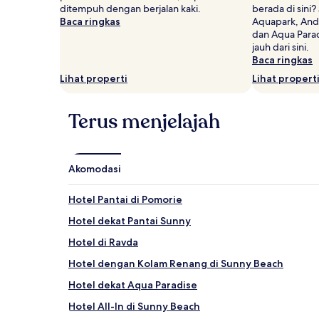
dan
ditempuh dengan berjalan kaki.
berada di sini?
ketersediaan
Baca ringkas
Aquapark, And
dapat
dan Aqua Parad
berubah
jauh dari sini.
sewaktu-
Baca ringkas
waktu.
Lihat properti
Lihat propert
Ketentuan
tambahan
mungkin
Terus menjelajah
berlaku.
Akomodasi
Hotel Pantai di Pomorie
Hotel dekat Pantai Sunny
Hotel di Ravda
Hotel dengan Kolam Renang di Sunny Beach
Hotel dekat Aqua Paradise
Hotel All-In di Sunny Beach