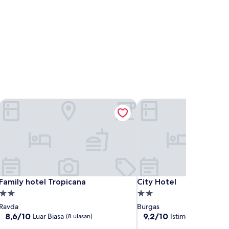
Family hotel Tropicana
City Hotel
Family hotel Tropicana
City Hotel
Family hotel Tropicana
City Hotel
Properti
Properti
bintang
bintang
Ravda
Burgas
2.0
2.0
8.6
9.2
8,6/10
9,2/10
Luar Biasa
Istimewa
(8 ulasan)
(84 ulasan
dari
dari