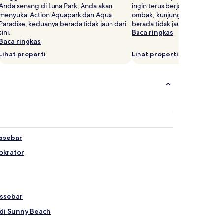
Anda senang di Luna Park, Anda akan
ingin terus berjalan kaki be
menyukai Action Aquapark dan Aqua
ombak, kunjungi Klub Pantai
Paradise, keduanya berada tidak jauh dari
berada tidak jauh.
sini.
Baca ringkas
Baca ringkas
Lihat properti
Lihat properti
essebar
okrator
essebar
di Sunny Beach