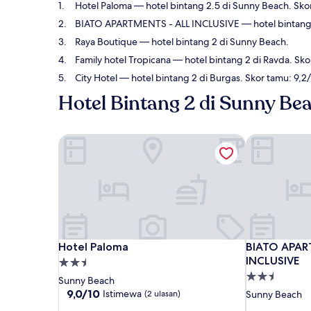
Hotel Paloma
— hotel bintang 2.5 di Sunny Beach. Sko
BIATO APARTMENTS - ALL INCLUSIVE
— hotel bintang
Raya Boutique
— hotel bintang 2 di Sunny Beach.
Family hotel Tropicana
— hotel bintang 2 di Ravda. Sko
City Hotel
— hotel bintang 2 di Burgas. Skor tamu: 9,2
Hotel Bintang 2 di Sunny Be
Hotel Paloma
BIATO APART
Hotel Paloma
BIATO APART
Hotel Paloma
BIATO APAR
INCLUSIVE
Properti
Properti
bintang
Sunny Beach
bintang
2.5
9.0
9,0/10
Istimewa
(2 ulasan)
Sunny Beach
dari
2.5