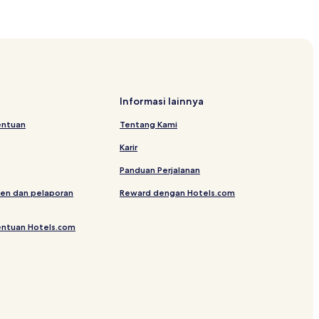
dus Michael dan Gabriel
Sunny Beach
Informasi lainnya
entuan
Tentang Kami
Karir
 Nessebar
Panduan Perjalanan
en dan pelaporan
Reward dengan Hotels.com
entuan Hotels.com