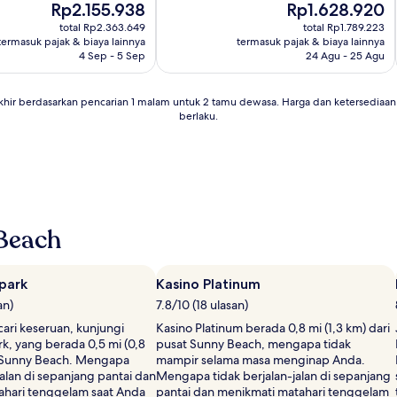
Harga
Harga
Rp2.155.938
Rp1.628.920
sekarang
sekarang
total Rp2.363.649
total Rp1.789.223
Rp2.155.938
Rp1.628.920
termasuk pajak & biaya lainnya
termasuk pajak & biaya lainnya
4 Sep - 5 Sep
24 Agu - 25 Agu
khir berdasarkan pencarian 1 malam untuk 2 tamu dewasa. Harga dan ketersedia
berlaku.
Beach
park
Kasino Platinum
an)
7.8/10 (18 ulasan)
ari keseruan, kunjungi
Kasino Platinum berada 0,8 mi (1,3 km) dari
k, yang berada 0,5 mi (0,8
pusat Sunny Beach, mengapa tidak
t Sunny Beach. Mengapa
mampir selama masa menginap Anda.
jalan di sepanjang pantai dan
Mengapa tidak berjalan-jalan di sepanjang
ahari tenggelam saat Anda
pantai dan menikmati matahari tenggelam