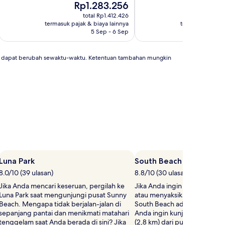
Harga
Har
Rp1.283.256
Rp
10,
10,
sekarang
sek
Luar
Istimewa,
total Rp1.412.426
to
Rp1.283.256
Rp1.
Biasa,
(84
termasuk pajak & biaya lainnya
termasuk pajak 
(8
ulasan)
5 Sep - 6 Sep
ulasan)
an dapat berubah sewaktu-waktu. Ketentuan tambahan mungkin
Luna Park
South Beach
8.0/10 (39 ulasan)
8.8/10 (30 ulasan)
Jika Anda mencari keseruan, pergilah ke
Jika Anda ingin mengumpulk
Luna Park saat mengunjungi pusat Sunny
atau menyaksikan matahari 
Beach. Mengapa tidak berjalan-jalan di
South Beach adalah spot ya
sepanjang pantai dan menikmati matahari
Anda ingin kunjungi, yang be
tenggelam saat Anda berada di sini? Jika
(2,8 km) dari pusat Sunny Be