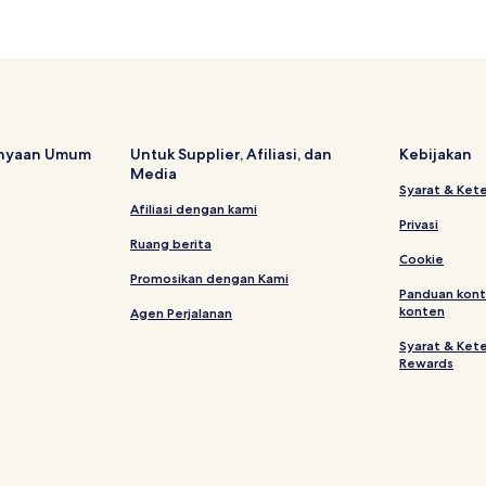
Hotel dekat Gereja Malaikat Ku
Hotel dekat Biara Sveti Georgi
Hotel Bintang 5 di Sunny Beach
Hotel di Sunny Beach
Hotel Menerima Tamu LGBT di 
anyaan Umum
Untuk Supplier, Afiliasi, dan
Kebijakan
Media
Hotel di Kota Tua Pomorie
Syarat & Ket
Hotel di Aheloy
Afiliasi dengan kami
Privasi
Hotel dengan Kolam Renang di
Ruang berita
Cookie
Hotel Bintang 4 di Sunny Beach
Promosikan dengan Kami
Panduan kont
Hotel di Nessebar Old Town
konten
Agen Perjalanan
Hotel dekat Luna Park
Syarat & Ket
Rewards