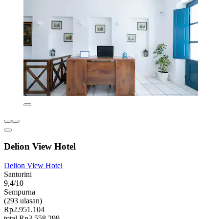
Delion View Hotel
Delion View Hotel
Santorini
9,4/10
Sempurna
(293 ulasan)
Rp2.951.104
total Rp3.558.299