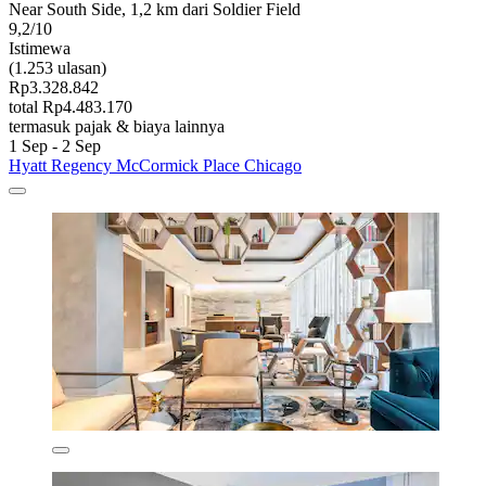
Near South Side, 1,2 km dari Soldier Field
9,2/10
Istimewa
(1.253 ulasan)
Rp3.328.842
total Rp4.483.170
termasuk pajak & biaya lainnya
1 Sep - 2 Sep
Hyatt Regency McCormick Place Chicago