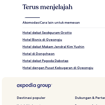
Terus menjelajah
Akomodasi
Cara lain untuk memesan
Hotel dekat Seokguram Grotto
Hotel Bisnis di Gyeongju
Hotel dekat Makam Jendral Kim Yushin
Hotel di Dongcheon
Hotel dekat Pagoda Dabotap
Hotel dengan Pusat Kebugaran di Gyeongju
Hotel dekat Danau Bomun
Hotel dekat Stasiun Gyeongju KTX
Hotel dekat Kuil Bunhwangsa
Hotel dekat Sumur Gyeongju Najeong
Destinasi populer
Dukungan & Pert
Hotel di Gyeongju