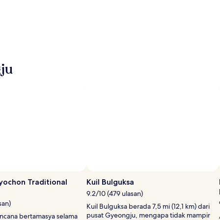
ju
ochon Traditional
Kuil Bulguksa
9.2/10 (479 ulasan)
san)
Kuil Bulguksa berada 7,5 mi (12,1 km) dari
pusat Gyeongju, mengapa tidak mampir
encana bertamasya selama