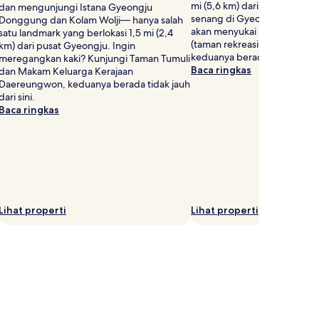
mi (5,6 km) dari pusat Gyeon
dan mengunjungi Istana Gyeongju
senang di Gyeongju World R
Donggung dan Kolam Wolji— hanya salah
akan menyukai Blue One Wat
satu landmark yang berlokasi 1,5 mi (2,4
(taman rekreasi air) dan Ch
km) dari pusat Gyeongju. Ingin
keduanya berada tidak jauh da
meregangkan kaki? Kunjungi Taman Tumuli
Baca ringkas
dan Makam Keluarga Kerajaan
Daereungwon, keduanya berada tidak jauh
dari sini.
Baca ringkas
Lihat properti
Lihat properti