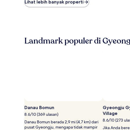
terendah
Lihat lebih banyak properti
yang
ditemukan
dalam
24
jam
terakhir
berdasarkan
Landmark populer di Gyeong
pencarian
1
malam
untuk
2
tamu
dewasa.
Harga
dan
ketersediaan
dapat
berubah
sewaktu-
Danau Bomun
Gyeongju Gy
waktu.
Village
8.6/10 (369 ulasan)
Ketentuan
8.6/10 (273 ula
tambahan
Danau Bomun berada 2,9 mi (4,7 km) dari
mungkin
pusat Gyeongju, mengapa tidak mampir
Jika Anda ber