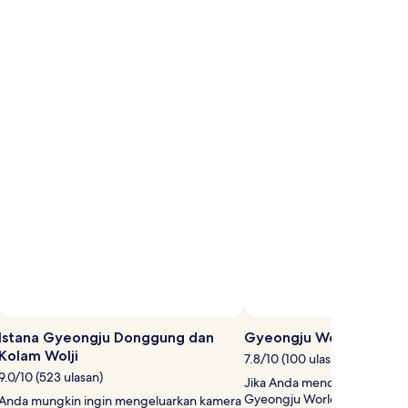
Istana Gyeongju Donggung dan
Gyeongju World Resort
Kolam Wolji
7.8/10 (100 ulasan)
9.0/10 (523 ulasan)
Jika Anda mencari keseruan,
Gyeongju World Resort, yan
Anda mungkin ingin mengeluarkan kamera