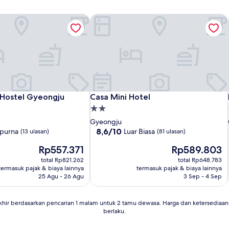
 Hostel Gyeongju
Casa Mini Hotel
 Hostel Gyeongju
Casa Mini Hotel
t Hostel Gyeongju
Casa Mini Hotel
Properti
bintang
Gyeongju
2.0
8.6
8,6/10
purna
Luar Biasa
(13 ulasan)
(81 ulasan)
dari
Harga
Harga
Rp557.371
Rp589.803
10,
sekarang
sekarang
Luar
total Rp821.262
total Rp648.783
Rp557.371
Rp589.803
Biasa,
termasuk pajak & biaya lainnya
termasuk pajak & biaya lainnya
(81
25 Agu - 26 Agu
3 Sep - 4 Sep
ulasan)
khir berdasarkan pencarian 1 malam untuk 2 tamu dewasa. Harga dan ketersedia
berlaku.