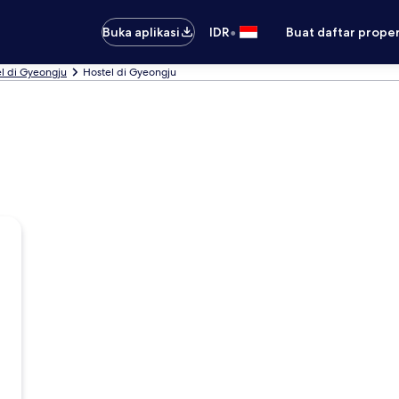
•
Buka aplikasi
IDR
Buat daftar prope
l di Gyeongju
Hostel di Gyeongju