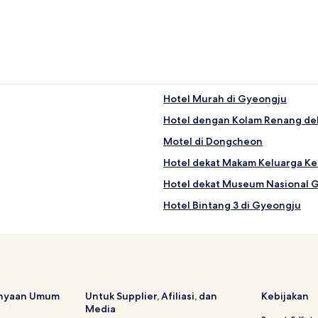
Hotel Murah di Gyeongju
Hotel dengan Kolam Renang d
Motel di Dongcheon
Hotel dekat Makam Keluarga K
Hotel dekat Museum Nasional 
Hotel Bintang 3 di Gyeongju
Hotel dekat Jalan Hwangnidan-g
Hotel dekat Cheonmachong
Hotel dekat Pusat Konvensi Int
Hotel dekat Gyeongju Luge Wor
anyaan Umum
Untuk Supplier, Afiliasi, dan
Kebijakan
Media
Hotel dekat Gyeongju World Re