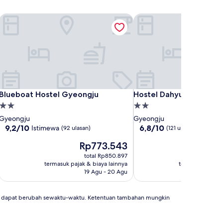
Blueboat Hostel Gyeongju
Hostel Dahyun
Blueboat Hostel Gyeongju
Hostel Dahyun
Blueboat Hostel Gyeongju
Hostel Dahyun
Properti
Properti
bintang
bintang
Gyeongju
Gyeongju
2.0
2.0
9.2
6.8
9,2/10
6,8/10
Istimewa
(92 ulasan)
(121 ulasan)
dari
dari
Harga
Har
Rp773.543
Rp
10,
10,
sekarang
sek
Istimewa,
(121
total Rp850.897
t
Rp773.543
Rp4
(92
ulasan)
termasuk pajak & biaya lainnya
termasuk pajak 
ulasan)
19 Agu - 20 Agu
an dapat berubah sewaktu-waktu. Ketentuan tambahan mungkin