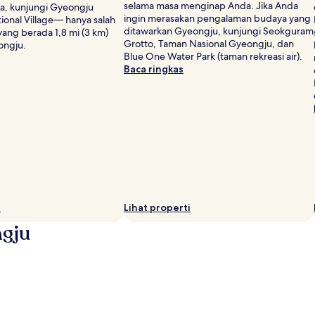
selama masa menginap Anda. Jika Anda
a, kunjungi Gyeongju
ingin merasakan pengalaman budaya yang
ional Village— hanya salah
ditawarkan Gyeongju, kunjungi Seokguram
yang berada 1,8 mi (3 km)
Grotto, Taman Nasional Gyeongju, dan
ongju.
Blue One Water Park (taman rekreasi air).
Baca ringkas
i
Lihat properti
ngju