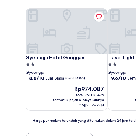
Gyeongju Hotel Gonggan
Travel Light
Gyeongju Hotel Gonggan
Travel Light
Gyeongju Hotel Gonggan
Travel Ligh
Properti
Properti
bintang
bintang
Gyeongju
Gyeongju
2.0
2.0
8.8
9.6
8,8/10
9,6/10
Luar Biasa
Sem
(373 ulasan)
dari
dari
Harga
Rp974.087
10,
10,
sekarang
Luar
Sempurna,
total Rp1.071.496
Rp974.087
Biasa,
(13
termasuk pajak & biaya lainnya
(373
ulasan)
19 Agu - 20 Agu
ulasan)
Harga
Harga per malam terendah yang ditemukan dalam 24 jam tera
per
malam