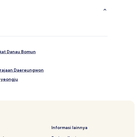
ekat Danau Bomun
erajaan Daereungwon
Gyeongju
il
ernasional Hwabaek
ld
Informasi lainnya
sort