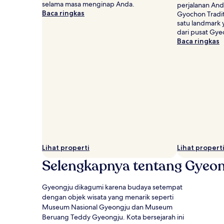
berlaku.
selama masa menginap Anda.
perjalanan And
Baca ringkas
Gyochon Tradit
satu landmark 
dari pusat Gye
Baca ringkas
Lihat properti
Lihat propert
Selengkapnya tentang Gyeo
Gyeongju dikagumi karena budaya setempat
dengan objek wisata yang menarik seperti
Museum Nasional Gyeongju dan Museum
Beruang Teddy Gyeongju. Kota bersejarah ini