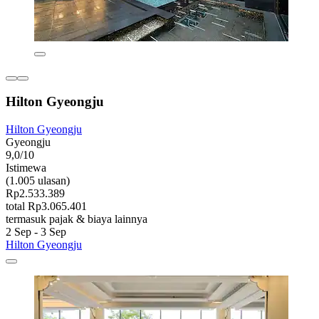
Hilton Gyeongju
Hilton Gyeongju
Gyeongju
9,0/10
Istimewa
(1.005 ulasan)
Rp2.533.389
total Rp3.065.401
termasuk pajak & biaya lainnya
2 Sep - 3 Sep
Hilton Gyeongju