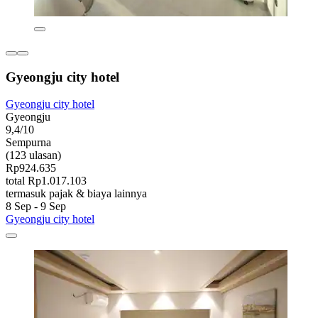
Gyeongju city hotel
Gyeongju city hotel
Gyeongju
9,4/10
Sempurna
(123 ulasan)
Rp924.635
total Rp1.017.103
termasuk pajak & biaya lainnya
8 Sep - 9 Sep
Gyeongju city hotel