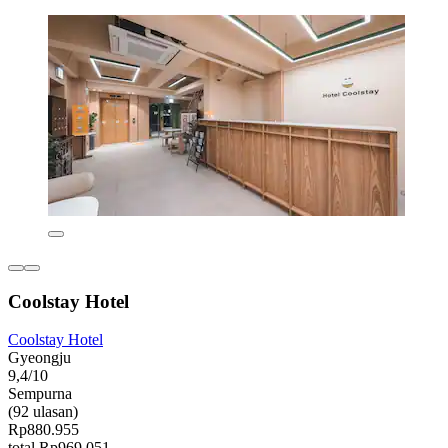
Coolstay Hotel
Coolstay Hotel
Gyeongju
9,4/10
Sempurna
(92 ulasan)
Rp880.955
total Rp969.051