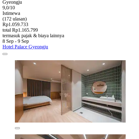
Gyeongju
9,0/10
Istimewa
(172 ulasan)
Rp1.059.733
total Rp1.165.799
termasuk pajak & biaya lainnya
8 Sep - 9 Sep
Hotel Palace Gyeongju