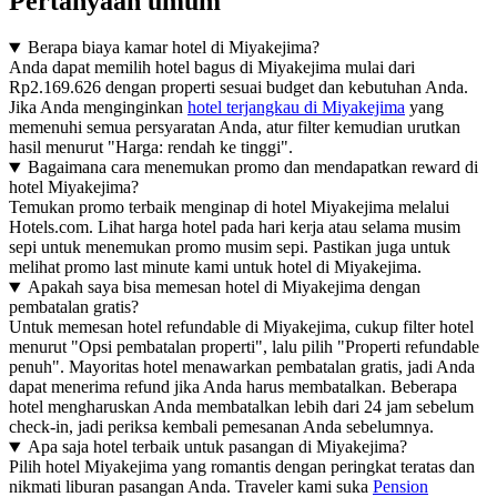
Pertanyaan umum
Berapa biaya kamar hotel di Miyakejima?
Anda dapat memilih hotel bagus di Miyakejima mulai dari
Rp2.169.626 dengan properti sesuai budget dan kebutuhan Anda.
Jika Anda menginginkan
hotel terjangkau di Miyakejima
yang
memenuhi semua persyaratan Anda, atur filter kemudian urutkan
hasil menurut "Harga: rendah ke tinggi".
Bagaimana cara menemukan promo dan mendapatkan reward di
hotel Miyakejima?
Temukan promo terbaik menginap di hotel Miyakejima melalui
Hotels.com. Lihat harga hotel pada hari kerja atau selama musim
sepi untuk menemukan promo musim sepi. Pastikan juga untuk
melihat promo last minute kami untuk hotel di Miyakejima.
Apakah saya bisa memesan hotel di Miyakejima dengan
pembatalan gratis?
Untuk memesan hotel refundable di Miyakejima, cukup filter hotel
menurut "Opsi pembatalan properti", lalu pilih "Properti refundable
penuh". Mayoritas hotel menawarkan pembatalan gratis, jadi Anda
dapat menerima refund jika Anda harus membatalkan. Beberapa
hotel mengharuskan Anda membatalkan lebih dari 24 jam sebelum
check-in, jadi periksa kembali pemesanan Anda sebelumnya.
Apa saja hotel terbaik untuk pasangan di Miyakejima?
Pilih hotel Miyakejima yang romantis dengan peringkat teratas dan
nikmati liburan pasangan Anda. Traveler kami suka
Pension