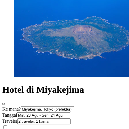
Hotel di Miyakejima
Ke mana?
Tanggal
Traveler