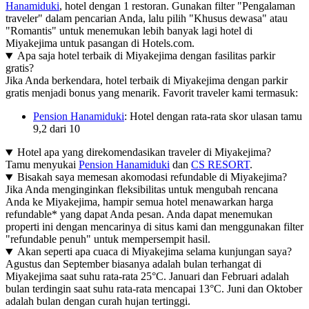
Hanamiduki
, hotel dengan 1 restoran. Gunakan filter "Pengalaman
traveler" dalam pencarian Anda, lalu pilih "Khusus dewasa" atau
"Romantis" untuk menemukan lebih banyak lagi hotel di
Miyakejima untuk pasangan di Hotels.com.
Apa saja hotel terbaik di Miyakejima dengan fasilitas parkir
gratis?
Jika Anda berkendara, hotel terbaik di Miyakejima dengan parkir
gratis menjadi bonus yang menarik. Favorit traveler kami termasuk:
Pension Hanamiduki
: Hotel dengan rata-rata skor ulasan tamu
9,2 dari 10
Hotel apa yang direkomendasikan traveler di Miyakejima?
Tamu menyukai
Pension Hanamiduki
dan
CS RESORT
.
Bisakah saya memesan akomodasi refundable di Miyakejima?
Jika Anda menginginkan fleksibilitas untuk mengubah rencana
Anda ke Miyakejima, hampir semua hotel menawarkan harga
refundable* yang dapat Anda pesan. Anda dapat menemukan
properti ini dengan mencarinya di situs kami dan menggunakan filter
"refundable penuh" untuk mempersempit hasil.
Akan seperti apa cuaca di Miyakejima selama kunjungan saya?
Agustus dan September biasanya adalah bulan terhangat di
Miyakejima saat suhu rata-rata 25°C. Januari dan Februari adalah
bulan terdingin saat suhu rata-rata mencapai 13°C. Juni dan Oktober
adalah bulan dengan curah hujan tertinggi.