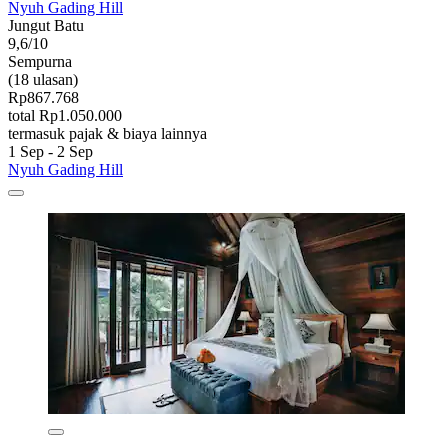
Nyuh Gading Hill
Jungut Batu
9,6/10
Sempurna
(18 ulasan)
Rp867.768
total Rp1.050.000
termasuk pajak & biaya lainnya
1 Sep - 2 Sep
Nyuh Gading Hill