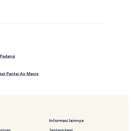
i Padang
at Pantai Air Manis
ekat Pantai Carolina
Informasi lainnya
entuan
Tentang Kami