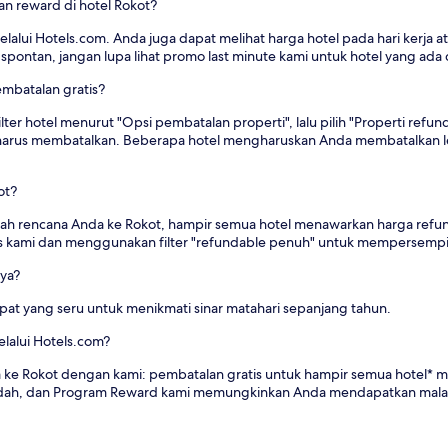
 reward di hotel Rokot?
lalui Hotels.com. Anda juga dapat melihat harga hotel pada hari kerj
spontan, jangan lupa lihat promo last minute kami untuk hotel yang ada 
mbatalan gratis?
lter hotel menurut "Opsi pembatalan properti", lalu pilih "Properti re
 harus membatalkan. Beberapa hotel mengharuskan Anda membatalkan leb
ot?
ubah rencana Anda ke Rokot, hampir semua hotel menawarkan harga ref
s kami dan menggunakan filter "refundable penuh" untuk mempersempit
aya?
at yang seru untuk menikmati sinar matahari sepanjang tahun.
lalui Hotels.com?
ke Rokot dengan kami: pembatalan gratis untuk hampir semua hotel* mem
ndah, dan Program Reward kami memungkinkan Anda mendapatkan mala