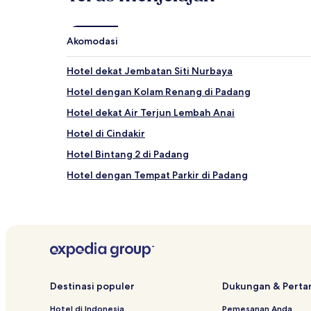
Akomodasi
Hotel dekat Jembatan Siti Nurbaya
Hotel dengan Kolam Renang di Padang
Hotel dekat Air Terjun Lembah Anai
Hotel di Cindakir
Hotel Bintang 2 di Padang
Hotel dengan Tempat Parkir di Padang
Hotel Murah di Padang
Hotel Mewah dekat Pantai Carolina
Hotel dekat Universitas Eka Sakti
Hotel dekat Universitas Andalas
Hotel Bintang 4 di Padang
Destinasi populer
Dukungan & Pert
Hotel dekat Pantai Carolina
Hotel di Indonesia
Pemesanan Anda