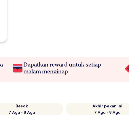
na
Dapatkan reward untuk setiap
malam menginap
Besok
Akhir pekan ini
7 Agu - 8 Agu
7 Agu - 9 Agu