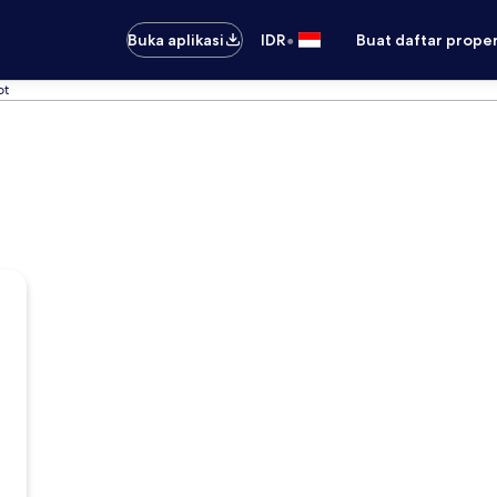
•
Buka aplikasi
IDR
Buat daftar prope
ot