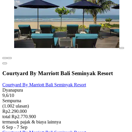
Courtyard By Marriott Bali Seminyak Resort
Courtyard By Marriott Bali Seminyak Resort
Dyanapura
9,6/10
Sempurna
(1.002 ulasan)
Rp2.290.000
total Rp2.770.900
termasuk pajak & biaya lainnya
6 Sep - 7 Sep