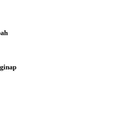
bah
ginap