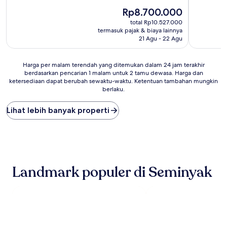
10,
10,
Sempurna,
Harga
Sempurna
Rp8.700.000
(508
sekarang
(303
total Rp10.527.000
ulasan)
Rp8.700.000
ulasan)
termasuk pajak & biaya lainnya
21 Agu - 22 Agu
Harga
Harga per malam terendah yang ditemukan dalam 24 jam terakhir
berdasarkan pencarian 1 malam untuk 2 tamu dewasa. Harga dan
per
ketersediaan dapat berubah sewaktu-waktu. Ketentuan tambahan mungkin
malam
berlaku.
terendah
yang
Lihat lebih banyak properti
ditemukan
dalam
24
jam
terakhir
berdasarkan
pencarian
Landmark populer di Seminyak
1
malam
untuk
2
tamu
dewasa.