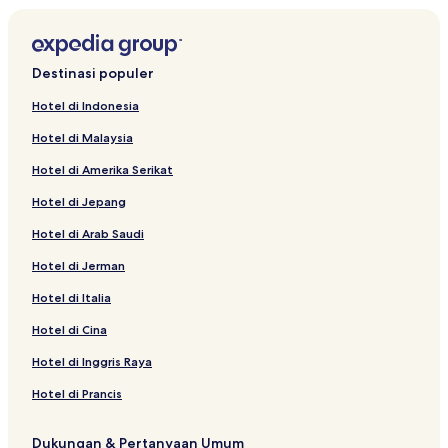
Hotel Bintang 5 di Petitenget
Resor di Seminyak
Destinasi populer
Hotel dekat The Flea Market
Hotel di Indonesia
Hotel di Pusat Kota Legian
Hotel di Malaysia
Hotel di Padangsambian Klod
Hotel di Amerika Serikat
Hotel di Dewi Sri
Hotel di Jepang
Hotel di Sunset Road
Hotel di Arab Saudi
Vila di Pantai Seminyak
Hotel di Jerman
Resor & Hotel dengan Spa di Seminyak
Hotel dekat Sunset Star
Hotel di Italia
Hotel dekat Trans Studio Mall
Hotel di Cina
Hotel dekat Seminyak Village
Hotel di Inggris Raya
Hotel dekat Mall Bali Galeria
Hotel di Prancis
Vila di Petitenget
Dukungan & Pertanyaan Umum