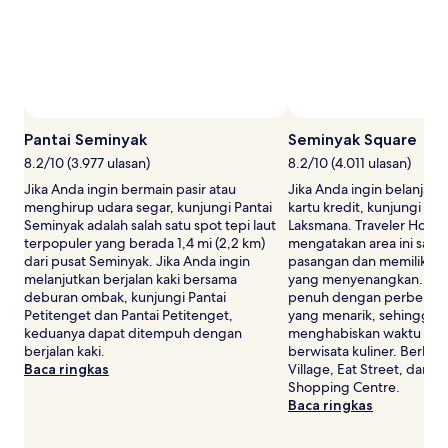
Harga
dan
ketersediaan
dapat
berubah
sewaktu-
waktu.
Ketentuan
Pantai Seminyak
Seminyak Square
tambahan
8.2/10 (3.977 ulasan)
8.2/10 (4.011 ulasan)
mungkin
berlaku.
Jika Anda ingin bermain pasir atau
Jika Anda ingin belanja
menghirup udara segar, kunjungi Pantai
kartu kredit, kunjungi Se
Seminyak adalah salah satu spot tepi laut
Laksmana. Traveler Hotel
terpopuler yang berada 1,4 mi (2,2 km)
mengatakan area ini sang
dari pusat Seminyak. Jika Anda ingin
pasangan dan memiliki ba
melanjutkan berjalan kaki bersama
yang menyenangkan. Desti
deburan ombak, kunjungi Pantai
penuh dengan perbelanja
Petitenget dan Pantai Petitenget,
yang menarik, sehingga 
keduanya dapat ditempuh dengan
menghabiskan waktu sian
berjalan kaki.
berwisata kuliner. Berbel
Baca ringkas
Village, Eat Street, dan S
Shopping Centre.
Baca ringkas