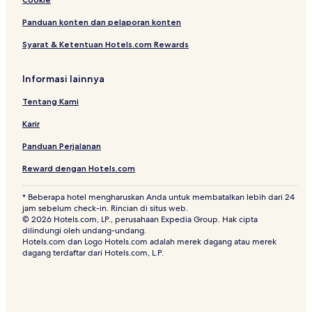
Vila di Legian
Hotel di Sunset Road
Panduan konten dan pelaporan konten
Hotel dekat Garlic Lane
Syarat & Ketentuan Hotels.com Rewards
Hotel dengan Sarapan Gratis di Legian
Informasi lainnya
Hotel Bintang 2 di Seminyak
Tentang Kami
Hotel dengan Kolam Renang di Seminyak
Karir
Hotel Butik dekat Pantai Seminyak
Panduan Perjalanan
Hotel di Denpasar
Resor & Hotel dengan Spa di Legian
Reward dengan Hotels.com
Hotel di Drupadi
* Beberapa hotel mengharuskan Anda untuk membatalkan lebih dari 24
jam sebelum check-in. Rincian di situs web.
B&B di Seminyak
© 2026 Hotels.com, LP., perusahaan Expedia Group. Hak cipta
dilindungi oleh undang-undang.
Hotel dekat Sunset Point Shopping Centre
Hotels.com dan Logo Hotels.com adalah merek dagang atau merek
Hotel di Imam Bonjol
dagang terdaftar dari Hotels.com, L.P.
Hotel di Legian Utara
Hotel Bintang 2 di Petitenget