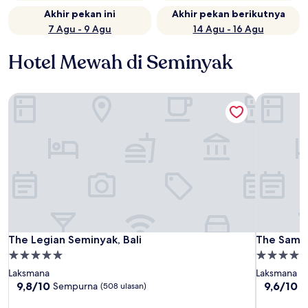
Akhir pekan ini
Akhir pekan berikutnya
7 Agu - 9 Agu
14 Agu - 16 Agu
Hotel Mewah di Seminyak
The Legian Seminyak, Bali
The Samay
The Legian Seminyak, Bali
The Samay
The Legian Seminyak, Bali
The Sama
Properti
Properti
bintang
bintang
Laksmana
Laksmana
5.0
5.0
9.8
9.6
9,8/10
9,6/10
Sempurna
S
(508 ulasan)
dari
dari