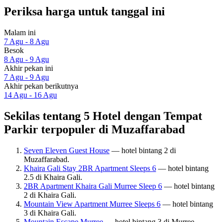
Periksa harga untuk tanggal ini
Malam ini
7 Agu - 8 Agu
Besok
8 Agu - 9 Agu
Akhir pekan ini
7 Agu - 9 Agu
Akhir pekan berikutnya
14 Agu - 16 Agu
Sekilas tentang 5 Hotel dengan Tempat
Parkir terpopuler di Muzaffarabad
Seven Eleven Guest House
— hotel bintang 2 di
Muzaffarabad.
Khaira Gali Stay 2BR Apartment Sleeps 6
— hotel bintang
2.5 di Khaira Gali.
2BR Apartment Khaira Gali Murree Sleep 6
— hotel bintang
2 di Khaira Gali.
Mountain View Apartment Murree Sleeps 6
— hotel bintang
3 di Khaira Gali.
Mountain Escape Murree
— hotel bintang 3 di Murree.