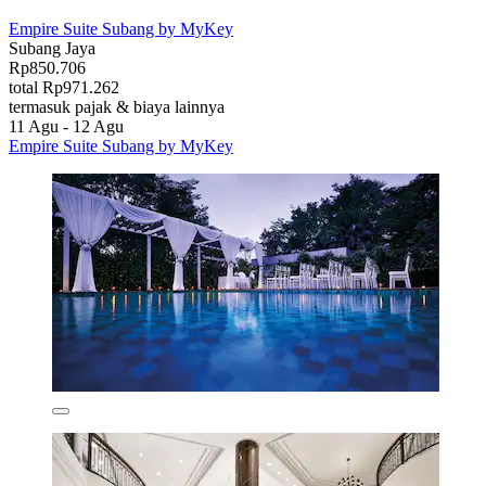
Empire Suite Subang by MyKey
Subang Jaya
Rp850.706
total Rp971.262
termasuk pajak & biaya lainnya
11 Agu - 12 Agu
Empire Suite Subang by MyKey