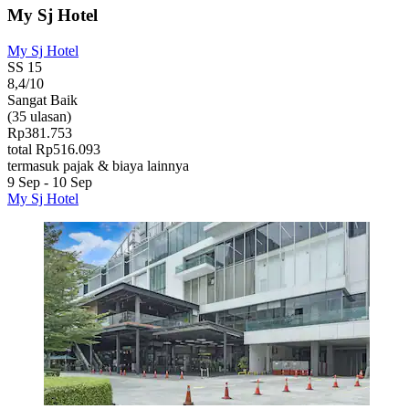
My Sj Hotel
My Sj Hotel
SS 15
8,4/10
Sangat Baik
(35 ulasan)
Rp381.753
total Rp516.093
termasuk pajak & biaya lainnya
9 Sep - 10 Sep
My Sj Hotel