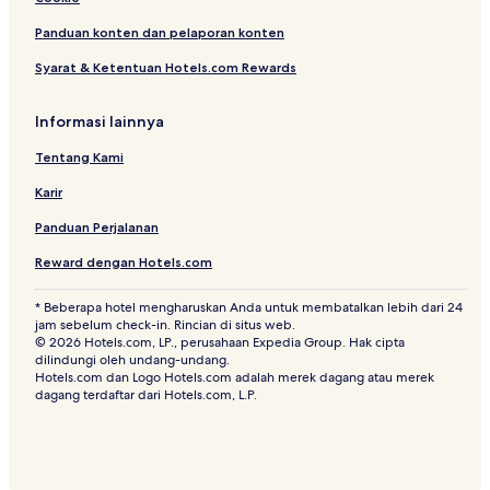
Hotel di Bukit Cherakah
Panduan konten dan pelaporan konten
Hotel Bintang 2 di Shah Alam
Syarat & Ketentuan Hotels.com Rewards
Hotel dekat Galeri Perbelanjaan Empire
Hotel di Taman Megah Emas
Informasi lainnya
Apartemen di Ara Damansara
Tentang Kami
Hotel dekat Taylor's College
Karir
Hotel dekat Stasiun Kuala Lumpur Seri Setia KTM Komuter
Panduan Perjalanan
Hotel Bintang 3 di Seri Kembangan
Reward dengan Hotels.com
Hotel dekat Kelana Jaya Lake Park
* Beberapa hotel mengharuskan Anda untuk membatalkan lebih dari 24
Hotel dekat Akademi Kuliner Cilantro
jam sebelum check-in. Rincian di situs web.
© 2026 Hotels.com, LP., perusahaan Expedia Group. Hak cipta
Hotel Bintang 2 di Sungai Buloh
dilindungi oleh undang-undang.
Hotels.com dan Logo Hotels.com adalah merek dagang atau merek
Hotel dekat Subang Jaya Medical Centre
dagang terdaftar dari Hotels.com, L.P.
Hotel Bintang 3 di Sungai Buloh
Hotel dekat The Japanese School of Kuala Lumpur
Hotel dekat Sekolah Internasional Sunway Kota Sunway