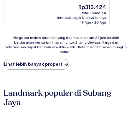
10,
10,
Bagus,
Harga
(6
Rp313.424
(24
sekarang
ulasan)
total Rp366.931
ulasan)
Rp313.424
termasuk pajak & biaya lainnya
19 Agu - 20 Agu
Harga
Harga per malam terendah yang ditemukan dalam 24 jam terakhir
berdasarkan pencarian 1 malam untuk 2 tamu dewasa. Harga dan
per
ketersediaan dapat berubah sewaktu-waktu. Ketentuan tambahan mungkin
malam
berlaku.
terendah
yang
Lihat lebih banyak properti
ditemukan
dalam
24
jam
terakhir
Landmark populer di Subang
berdasarkan
pencarian
Jaya
1
malam
untuk
2
tamu
dewasa.