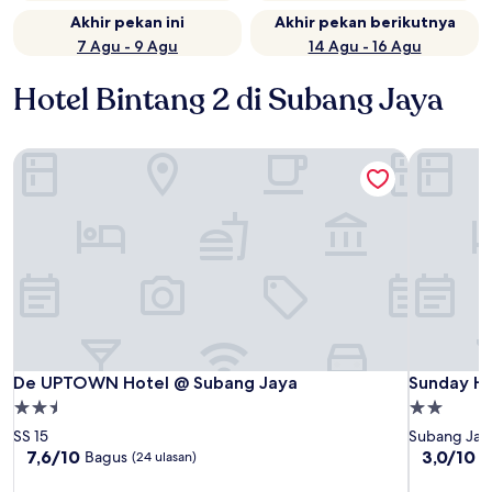
Akhir pekan ini
Akhir pekan berikutnya
7 Agu - 9 Agu
14 Agu - 16 Agu
Hotel Bintang 2 di Subang Jaya
De UPTOWN Hotel @ Subang Jaya
Sunday Ho
De UPTOWN Hotel @ Subang Jaya
Sunday Ho
De UPTOWN Hotel @ Subang Jaya
Sunday H
Properti
Properti
bintang
bintang
SS 15
Subang Jay
2.5
2.0
7.6
3.0
7,6/10
3,0/10
Bagus
(24 ulasan)
(6
dari
dari