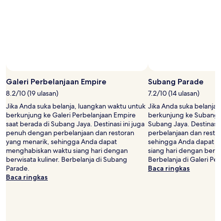
Harga
dan
ketersediaan
dapat
berubah
sewaktu-
waktu.
Ketentuan
Foto oleh Jim Teo
Foto
tambahan
Terbuka
Galeri Perbelanjaan Empire
Subang Parade
mungkin
oleh
berlaku.
8.2/10 (19 ulasan)
7.2/10 (14 ulasan)
Jim
Jika Anda suka belanja, luangkan waktu untuk
Jika Anda suka belanja,
Teo
berkunjung ke Galeri Perbelanjaan Empire
berkunjung ke Subang P
saat berada di Subang Jaya. Destinasi ini juga
Subang Jaya. Destinasi
penuh dengan perbelanjaan dan restoran
perbelanjaan dan resto
yang menarik, sehingga Anda dapat
sehingga Anda dapat 
menghabiskan waktu siang hari dengan
siang hari dengan berwi
berwisata kuliner. Berbelanja di Subang
Berbelanja di Galeri Pe
Parade.
Baca ringkas
Baca ringkas