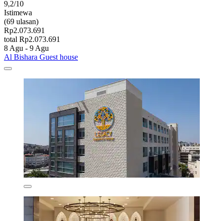
9,2/10
Istimewa
(69 ulasan)
Rp2.073.691
total Rp2.073.691
8 Agu - 9 Agu
Al Bishara Guest house