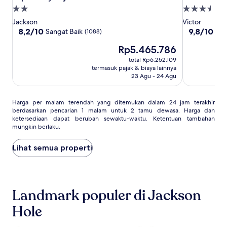
8
8
Creek
Properti
Properti
by
by
Ranch
bintang
bintang
Jackson
Victor
Wyndham
Wyndham
2.0
3.5
8.2
9.8
8,2/10
9,8/10
Sangat Baik
Se
(1088)
Jackson
Jackson
dari
dari
Harga
Rp5.465.786
10,
10,
Hole
Hole
sekarang
Sangat
Sempurna,
total Rp6.252.109
Rp5.465.786
Baik,
(575)
termasuk pajak & biaya lainnya
(1088)
23 Agu - 24 Agu
Harga
Harga per malam terendah yang ditemukan dalam 24 jam terakhir
berdasarkan pencarian 1 malam untuk 2 tamu dewasa. Harga dan
per
ketersediaan dapat berubah sewaktu-waktu. Ketentuan tambahan
malam
mungkin berlaku.
terendah
yang
Lihat semua properti
ditemukan
dalam
24
jam
terakhir
Landmark populer di Jackson
berdasarkan
pencarian
Hole
1
malam