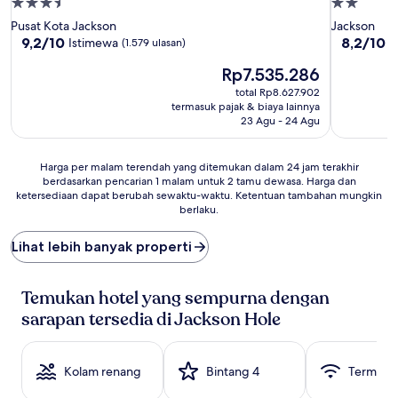
Properti
Properti
bintang
bintang
Pusat Kota Jackson
Jackson
3.5
2.0
9.2
8.2
9,2/10
8,2/10
Istimewa
S
(1.579 ulasan)
dari
dari
Harga
Rp7.535.286
10,
10,
sekarang
Istimewa,
Sangat
total Rp8.627.902
Rp7.535.286
(1.579
Baik,
termasuk pajak & biaya lainnya
ulasan)
(1.088
23 Agu - 24 Agu
ulasan)
Harga
Harga per malam terendah yang ditemukan dalam 24 jam terakhir
berdasarkan pencarian 1 malam untuk 2 tamu dewasa. Harga dan
per
ketersediaan dapat berubah sewaktu-waktu. Ketentuan tambahan mungkin
malam
berlaku.
terendah
yang
Lihat lebih banyak properti
ditemukan
dalam
24
Temukan hotel yang sempurna dengan
jam
terakhir
sarapan tersedia di Jackson Hole
berdasarkan
pencarian
1
Kolam renang
Bintang 4
Termasuk
malam
untuk