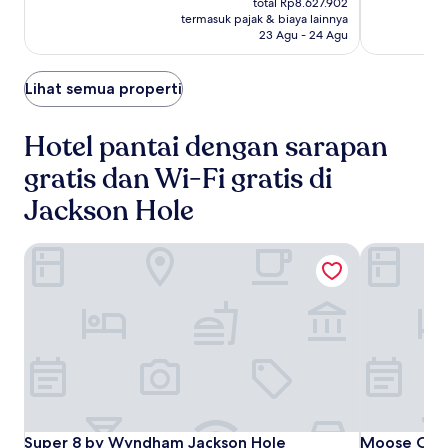
total Rp8.627.902
Rp7.535.286
(1579)
Biasa,
termasuk pajak & biaya lainnya
(1002)
23 Agu - 24 Agu
Lihat semua properti
Hotel pantai dengan sarapan
gratis dan Wi-Fi gratis di
Jackson Hole
Super 8 by Wyndham Jackson Hole
Moose Cree
Super
Super
Moose
Super 8 by Wyndham Jackson Hole
Moose Cree
Super 8 by Wyndham Jackson Hole
Moose Cree