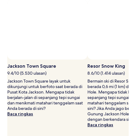
untuk
2
tamu
dewasa.
Harga
dan
ketersediaan
dapat
berubah
sewaktu-
waktu.
Ketentuan
Jackson Town Square
Resor Snow King
tambahan
mungkin
9.4/10 (5.530 ulasan)
8.6/10 (1.414 ulasan)
berlaku.
Jackson Town Square layak untuk
Bermain ski di Resor Sno
dikunjungi untuk berfoto saat berada di
berada 0,6 mi (1 km) dari
Pusat Kota Jackson. Mengapa tidak
Hole. Mengapa tidak berja
berjalan-jalan di sepanjang tepi sungai
sepanjang tepi sungai da
dan menikmati matahari tenggelam saat
matahari tenggelam saat 
Anda berada di sini?
sini? Jika Anda jago berma
Baca ringkas
Gunung Jackson Hole da
dengan berkendara singk
Baca ringkas