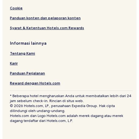
Cookie
Hotel dekat Danau Jenny
Hotel di John Dodge
Panduan konten dan pelaporan konten
Hotel di Afton
Syarat & Ketentuan Hotels.com Rewards
Resor & Hotel dengan Spa di Jackson Hole
Informasi lainnya
Hotel dekat Jackson Hole Llamas
Tentang Kami
Hotel di Star Valley Ranch
Karir
Hotel di Kelly
Panduan Perjalanan
Hotel di Hoback
B&B di Jackson Hole
Reward dengan Hotels.com
Hotel di Dubois
* Beberapa hotel mengharuskan Anda untuk membatalkan lebih dari 24
jam sebelum check-in. Rincian di situs web.
Hotel dengan Pemandian Air Panas di Jackson Hole
© 2026 Hotels.com, LP., perusahaan Expedia Group. Hak cipta
dilindungi oleh undang-undang.
Hotel di Etna
Hotels.com dan Logo Hotels.com adalah merek dagang atau merek
Hotel Ramah Hewan Peliharaan di Dubois
dagang terdaftar dari Hotels.com, L.P.
Hotel Keluarga di Jackson Hole