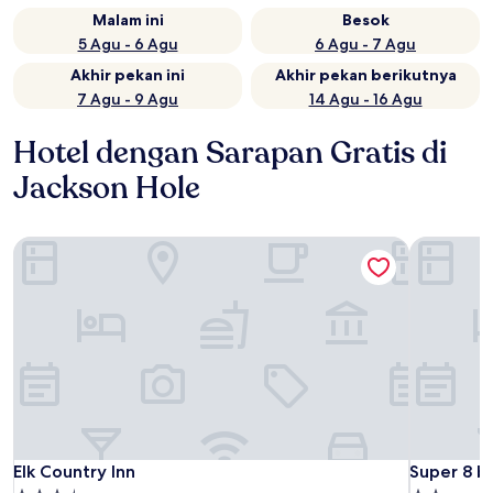
Malam ini
Besok
5 Agu - 6 Agu
6 Agu - 7 Agu
Akhir pekan ini
Akhir pekan berikutnya
7 Agu - 9 Agu
14 Agu - 16 Agu
Hotel dengan Sarapan Gratis di
Jackson Hole
Elk Country Inn
Super 8 b
Elk Country Inn
Super 8 b
Elk Country Inn
Super 8 