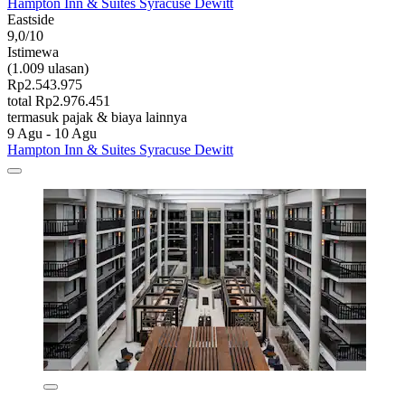
Hampton Inn & Suites Syracuse Dewitt
Eastside
9,0/10
Istimewa
(1.009 ulasan)
Rp2.543.975
total Rp2.976.451
termasuk pajak & biaya lainnya
9 Agu - 10 Agu
Hampton Inn & Suites Syracuse Dewitt